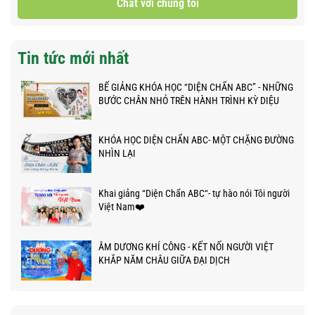
Chat với chúng tôi
Tin tức mới nhất
BẾ GIẢNG KHÓA HỌC “DIỆN CHẨN ABC” - NHỮNG
BƯỚC CHÂN NHỎ TRÊN HÀNH TRÌNH KỲ DIỆU
KHÓA HỌC DIỆN CHẨN ABC- MỘT CHẶNG ĐƯỜNG
NHÌN LẠI
Khai giảng “Diện Chẩn ABC“- tự hào nói Tôi người
Việt Nam❤️
ÂM DƯƠNG KHÍ CÔNG - KẾT NỐI NGƯỜI VIỆT
KHẮP NĂM CHÂU GIỮA ĐẠI DỊCH