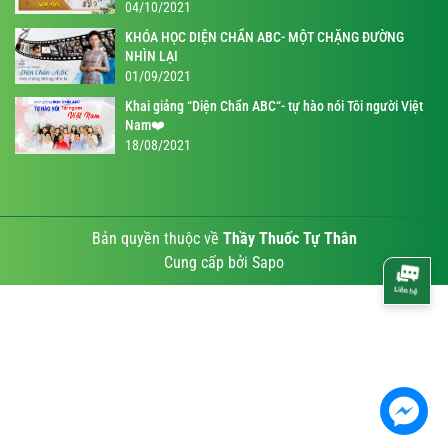
04/10/2021
KHÓA HỌC DIỆN CHẨN ABC- MỘT CHẶNG ĐƯỜNG
NHÌN LẠI
01/09/2021
Khai giảng “Diện Chẩn ABC“- tự hào nói Tôi người Việt
Nam❤️
18/08/2021
Bản quyền thuộc về
Thầy Thuốc Tự Thân
Cung cấp bởi
Sapo