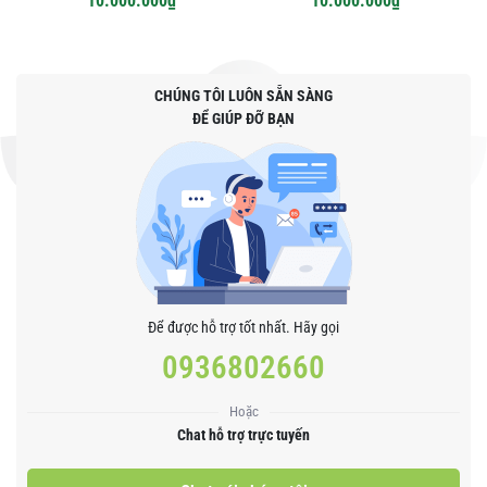
10.000.000₫
10.000.000₫
Hương Thảo | Basic Dien
Chan Course Teacher Dinh
Thi Huong Thao
CHÚNG TÔI LUÔN SẴN SÀNG
ĐỂ GIÚP ĐỠ BẠN
Để được hỗ trợ tốt nhất. Hãy gọi
0936802660
Hoặc
Chat hỗ trợ trực tuyến