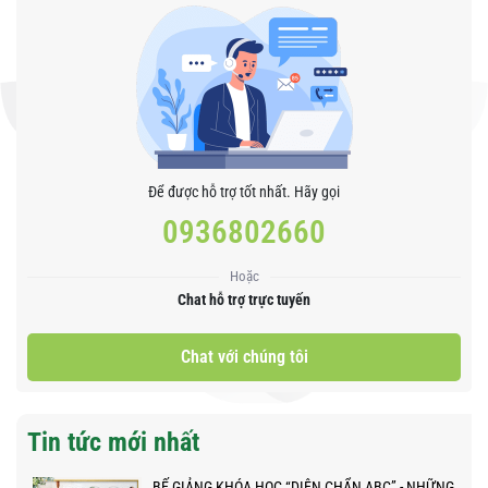
Để được hỗ trợ tốt nhất. Hãy gọi
0936802660
Hoặc
Chat hỗ trợ trực tuyến
Chat với chúng tôi
Tin tức mới nhất
BẾ GIẢNG KHÓA HỌC “DIỆN CHẨN ABC” - NHỮNG