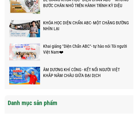
BƯỚC CHÂN NHỎ TRÊN HÀNH TRÌNH KỲ DIỆU
KHÓA HỌC DIỆN CHẨN ABC- MỘT CHẶNG ĐƯỜNG
NHÌN LẠI
Khai giảng “Diện Chẩn ABC“- tự hào nói Tôi người
Việt Nam❤️
ÂM DƯƠNG KHÍ CÔNG - KẾT NỐI NGƯỜI VIỆT
KHẮP NĂM CHÂU GIỮA ĐẠI DỊCH
Danh mục sản phẩm