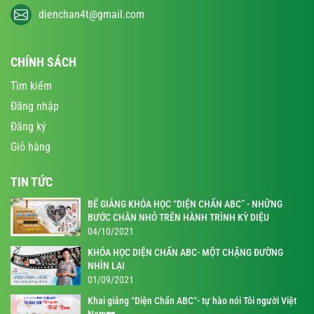
dienchan4t@gmail.com
CHÍNH SÁCH
Tìm kiếm
Đăng nhập
Đăng ký
Giỏ hàng
TIN TỨC
BẾ GIẢNG KHÓA HỌC “DIỆN CHẨN ABC” - NHỮNG
BƯỚC CHÂN NHỎ TRÊN HÀNH TRÌNH KỲ DIỆU
04/10/2021
KHÓA HỌC DIỆN CHẨN ABC- MỘT CHẶNG ĐƯỜNG
NHÌN LẠI
01/09/2021
Khai giảng “Diện Chẩn ABC“- tự hào nói Tôi người Việt