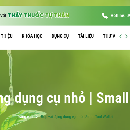
Hotline:
0
VỚI
I THIỆU
KHÓA HỌC
DỤNG CỤ
TÀI LIỆU
THƯ VIỆN
g dụng cụ nhỏ | Small
Trang chủ
Bóp vải đựng dụng cụ nhỏ | Small Tool Wallet