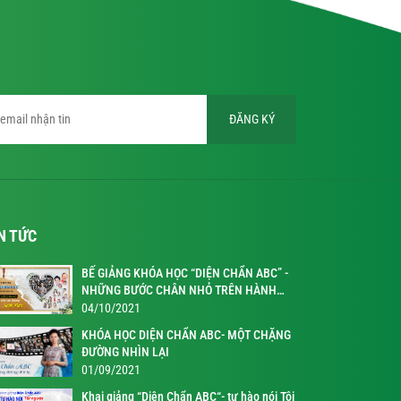
ĐĂNG KÝ
N TỨC
BẾ GIẢNG KHÓA HỌC “DIỆN CHẨN ABC” -
NHỮNG BƯỚC CHÂN NHỎ TRÊN HÀNH
TRÌNH KỲ DIỆU
04/10/2021
KHÓA HỌC DIỆN CHẨN ABC- MỘT CHẶNG
ĐƯỜNG NHÌN LẠI
01/09/2021
Khai giảng “Diện Chẩn ABC“- tự hào nói Tôi