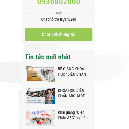
0936802660
Hoặc
Chat hỗ trợ trực tuyến
Chat với chúng tôi
Tin tức mới nhất
BẾ GIẢNG KHÓA
HỌC “DIỆN CHẨN
ABC” - NHỮNG
BƯỚC CHÂN NHỎ
KHÓA HỌC DIỆN
TRÊN HÀNH TRÌNH
CHẨN ABC- MỘT
KỲ DIỆU
CHẶNG ĐƯỜNG
NHÌN LẠI
Khai giảng “Diện
Chẩn ABC“- tự hào
nói Tôi người Việt
Nam❤️