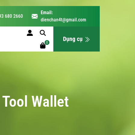
Email:
93 680 2660
dienchan4t@gmail.com
LỊCH HỌC
Dụng cụ
0
 Tool Wallet