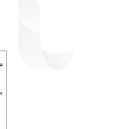
ầu
er