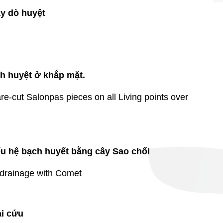
ây dò huyệt
nh huyệt ở khắp mặt.
-cut Salonpas pieces on all Living points over
ếu hệ bạch huyết bằng cây Sao chổi
c drainage with Comet
i cứu