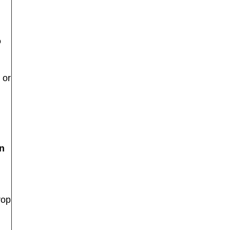
ó
 or
n
rop