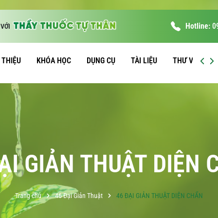
Hotline:
0
VỚI
I THIỆU
KHÓA HỌC
DỤNG CỤ
TÀI LIỆU
THƯ VIỆN
ẠI GIẢN THUẬT DIỆN
Trang chủ
46 Đại Giản Thuật
46 ĐẠI GIẢN THUẬT DIỆN CHẨN