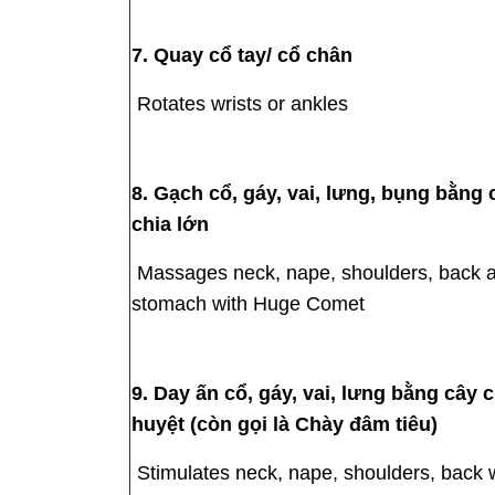
7. Quay cổ tay/ cổ chân
Rotates wrists or ankles
8. Gạch cổ, gáy, vai, lưng, bụng bằng 
chia lớn
Massages neck, nape, shoulders, back 
stomach with Huge Comet
9. Day ấn cổ, gáy, vai, lưng bằng cây 
huyệt (còn gọi là Chày đâm tiêu)
Stimulates neck, nape, shoulders, back 