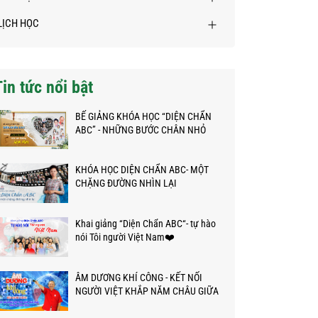
LỊCH HỌC
Tin tức nổi bật
BẾ GIẢNG KHÓA HỌC “DIỆN CHẨN
ABC” - NHỮNG BƯỚC CHÂN NHỎ
TRÊN HÀNH TRÌNH KỲ DIỆU
KHÓA HỌC DIỆN CHẨN ABC- MỘT
CHẶNG ĐƯỜNG NHÌN LẠI
Khai giảng “Diện Chẩn ABC“- tự hào
nói Tôi người Việt Nam❤️
ÂM DƯƠNG KHÍ CÔNG - KẾT NỐI
NGƯỜI VIỆT KHẮP NĂM CHÂU GIỮA
ĐẠI DỊCH