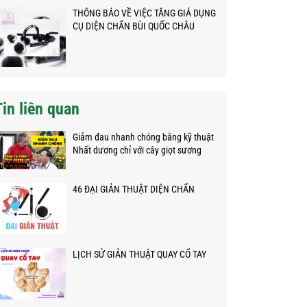
THÔNG BÁO VỀ VIỆC TĂNG GIÁ DỤNG
CỤ DIỆN CHẨN BÙI QUỐC CHÂU
Tin liên quan
Giảm đau nhanh chóng bằng kỹ thuật
Nhất dương chỉ với cây giọt sương
46 ĐẠI GIẢN THUẬT DIỆN CHẨN
LỊCH SỬ GIẢN THUẬT QUAY CỔ TAY