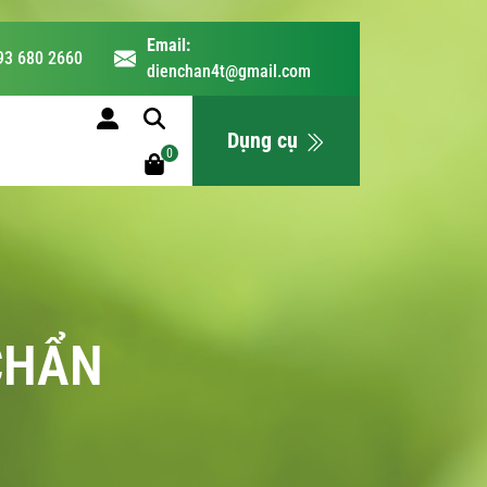
Email:
93 680 2660
dienchan4t@gmail.com
LỊCH HỌC
Dụng cụ
0
 CHẨN