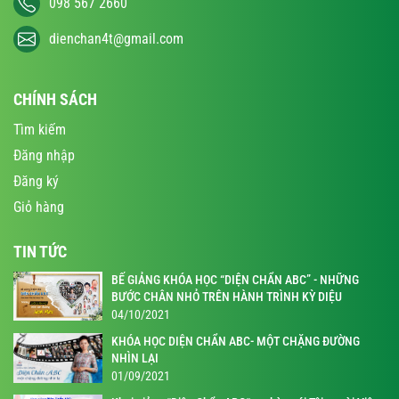
098 567 2660
dienchan4t@gmail.com
CHÍNH SÁCH
Tìm kiếm
Đăng nhập
Đăng ký
Giỏ hàng
TIN TỨC
BẾ GIẢNG KHÓA HỌC “DIỆN CHẨN ABC” - NHỮNG
BƯỚC CHÂN NHỎ TRÊN HÀNH TRÌNH KỲ DIỆU
04/10/2021
KHÓA HỌC DIỆN CHẨN ABC- MỘT CHẶNG ĐƯỜNG
NHÌN LẠI
01/09/2021