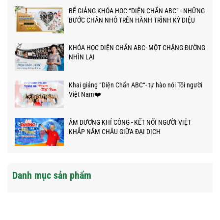
BẾ GIẢNG KHÓA HỌC “DIỆN CHẨN ABC” - NHỮNG
BƯỚC CHÂN NHỎ TRÊN HÀNH TRÌNH KỲ DIỆU
KHÓA HỌC DIỆN CHẨN ABC- MỘT CHẶNG ĐƯỜNG
NHÌN LẠI
Khai giảng “Diện Chẩn ABC“- tự hào nói Tôi người
Việt Nam❤️
ÂM DƯƠNG KHÍ CÔNG - KẾT NỐI NGƯỜI VIỆT
KHẮP NĂM CHÂU GIỮA ĐẠI DỊCH
Danh mục sản phẩm