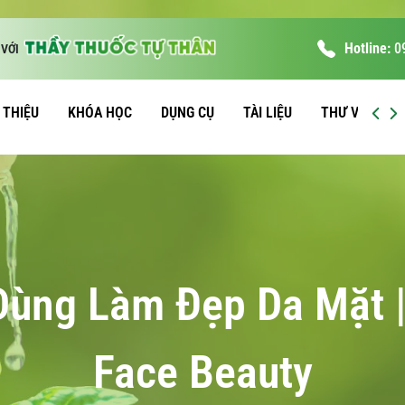
Hotline:
0
VỚI
I THIỆU
KHÓA HỌC
DỤNG CỤ
TÀI LIỆU
THƯ VIỆN
Dùng Làm Đẹp Da Mặt | 
Face Beauty