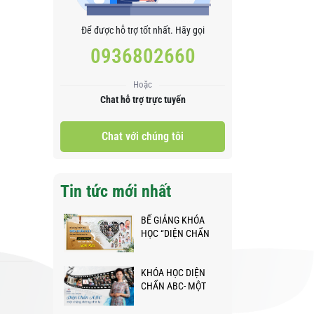
Để được hỗ trợ tốt nhất. Hãy gọi
0936802660
Hoặc
Chat hỗ trợ trực tuyến
Chat với chúng tôi
Tin tức mới nhất
BẾ GIẢNG KHÓA
HỌC “DIỆN CHẨN
ABC” - NHỮNG
BƯỚC CHÂN NHỎ
KHÓA HỌC DIỆN
TRÊN HÀNH TRÌNH
CHẨN ABC- MỘT
KỲ DIỆU
CHẶNG ĐƯỜNG
NHÌN LẠI