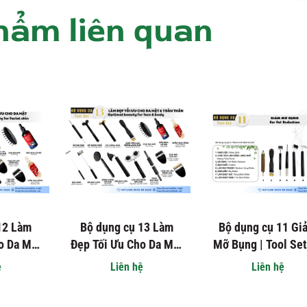
hẩm liên quan
12 Làm
Bộ dụng cụ 13 Làm
Bộ dụng cụ 11 Gi
o Da Mặt
Đẹp Tối Ưu Cho Da Mặt
Mỡ Bụng | Tool Set
 Optimal
& Toàn Thân | Tools
For Fat Reductio
ệ
Liên hệ
Liên hệ
 Face
set 13 Optimal Beauty
For Face & Body