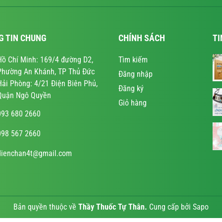
G TIN CHUNG
CHÍNH SÁCH
TI
Hồ Chí Minh: 169/4 đường D2,
Tìm kiếm
Phường An Khánh, TP Thủ Đức
Đăng nhập
Hải Phòng: 4/21 Điện Biên Phủ,
Đăng ký
Quận Ngô Quyền
Giỏ hàng
093 680 2660
098 567 2660
dienchan4t@gmail.com
Bản quyền thuộc về
Thầy Thuốc Tự Thân
.
Cung cấp bởi
Sapo