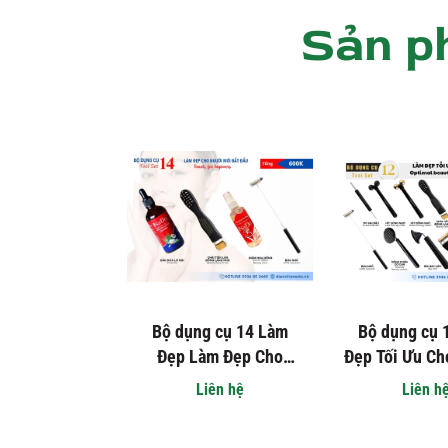
Sản p
Bộ dụng cụ 14 Làm
Bộ dụng cụ 
Đẹp Làm Đẹp Cho
Đẹp Tối Ưu Ch
Người Mới Bắt Đầu |
| Tools set 12
Liên hệ
Liên h
Tools set 14 Beauty
Beauty For
for beginners