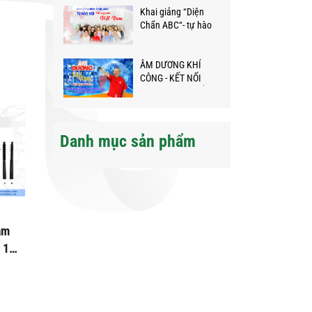
Khai giảng “Diện
Chẩn ABC“- tự hào
nói Tôi người Việt
Nam❤️
ÂM DƯƠNG KHÍ
CÔNG - KẾT NỐI
NGƯỜI VIỆT KHẮP
NĂM CHÂU GIỮA
ĐẠI DỊCH
Danh mục sản phẩm
ảm
 11
n