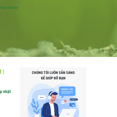
 Face Beauty
 |
CHÚNG TÔI LUÔN SẴN SÀNG
ĐỂ GIÚP ĐỠ BẠN
p nhật