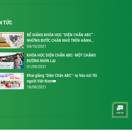
N TỨC
BẾ GIẢNG KHÓA HỌC “DIỆN CHẨN ABC” -
NHỮNG BƯỚC CHÂN NHỎ TRÊN HÀNH
TRÌNH KỲ DIỆU
04/10/2021
KHÓA HỌC DIỆN CHẨN ABC- MỘT CHẶNG
ĐƯỜNG NHÌN LẠI
01/09/2021
Khai giảng “Diện Chẩn ABC“- tự hào nói Tôi
người Việt Nam❤️
18/08/2021