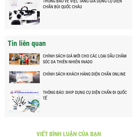
THÔNG BÁO VỀ VIỆC TĂNG GIÁ DỤNG CỤ DIỆN
CHẨN BÙI QUỐC CHÂU
Tin liên quan
CHÍNH SÁCH GIÁ MỚI CHO CÁC LOẠI DẦU CHĂM
SÓC DA THIÊN NHIÊN INADO
CHÍNH SÁCH KHÁCH HÀNG DIỆN CHẨN ONLINE
THÔNG BÁO: SHIP DỤNG CỤ DIỆN CHẨN ĐI QUỐC
TẾ
VIẾT BÌNH LUẬN CỦA BẠN