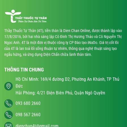
Thầy Thuốc Tự Thân (4T), tiền thân là Dien Chan Online, được thành lập vào
17/8/2016, bởi hai nhà sáng lập Cô Đinh Thị Hương Thảo và Cô Nguyễn Thị
Ngọc Anh. 4T là một đơn vị thuộc công ty CP Đào tạo iNaDo. Giá trị cốt lõi
của 4T là lan toả lối sống thuận tự nhiên, thông qua nghệ thuật sáng tạo
ngẫu hứng, và ứng dụng Diện Chẩn chữa lành thân tâm.
THÔNG TIN CHUNG
Hồ Chí Minh: 169/4 đường D2, Phường An Khánh, TP Thủ
Đức
Hải Phòng: 4/21 Điện Biên Phủ, Quận Ngô Quyền
093 680 2660
098 567 2660
dienchan4t@gmail.com