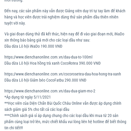
môi trường.
Đến nay, các sản phẩm này vẫn được Giảng viên duy trì tự tay làm để khách
hàng và học viên được trải nghiệm dùng thử sản phẩm dầu thiên nhiên
tuyệt vời này.
Và giai đoạn dùng thử đã kết thúc, hiện nay để đi vào giai đoạn mới, iNaDo
xin thông báo bảng giá mới cho các loại dầu như sau:
Dầu dừa Lô hội iNaDo 190.000 VNĐ
https://www.dienchanonline.com.vn/dau-dua-to-100ml
Dầu dừa Lô hội Hoa hồng trà xanh CocoRotea 390.000 VNĐ
https://www.dienchanonline.com.vn/cocorosetea-dau-hoa-hong-tra-xanh
Dầu dừa Lô hội Giảm béo CocoFatbu 290.000 VNĐ
https://www.dienchanonline.com.vn/dau-dua-giam-mo-2
*Áp dụng từ ngày 5/11/2021
**Học viên của Diện Chẩn Bùi Quốc Châu Online vẫn được áp dụng chính
sách giảm giá 5% cho tất cả các loại dầu
***Chính sách giá sỉ áp dụng chung cho các loại dầu khi mua từ 20 sản
phẩm cùng loại trở lên, mức chiết khấu vui lòng liên hệ hotline để biết thông
tin chi tiết!!!