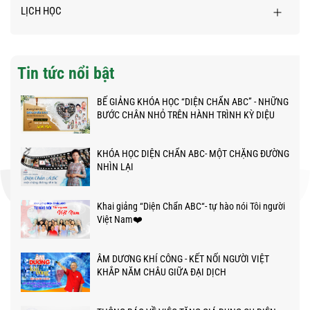
LỊCH HỌC
Tin tức nổi bật
BẾ GIẢNG KHÓA HỌC “DIỆN CHẨN ABC” - NHỮNG
BƯỚC CHÂN NHỎ TRÊN HÀNH TRÌNH KỲ DIỆU
KHÓA HỌC DIỆN CHẨN ABC- MỘT CHẶNG ĐƯỜNG
NHÌN LẠI
Khai giảng “Diện Chẩn ABC“- tự hào nói Tôi người
Việt Nam❤️
ÂM DƯƠNG KHÍ CÔNG - KẾT NỐI NGƯỜI VIỆT
KHẮP NĂM CHÂU GIỮA ĐẠI DỊCH