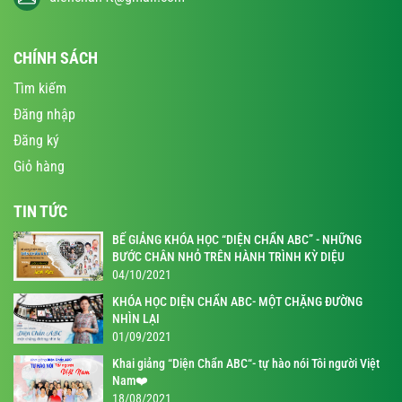
CHÍNH SÁCH
Tìm kiếm
Đăng nhập
Đăng ký
Giỏ hàng
TIN TỨC
BẾ GIẢNG KHÓA HỌC “DIỆN CHẨN ABC” - NHỮNG
BƯỚC CHÂN NHỎ TRÊN HÀNH TRÌNH KỲ DIỆU
04/10/2021
KHÓA HỌC DIỆN CHẨN ABC- MỘT CHẶNG ĐƯỜNG
NHÌN LẠI
01/09/2021
Khai giảng “Diện Chẩn ABC“- tự hào nói Tôi người Việt
Nam❤️
18/08/2021