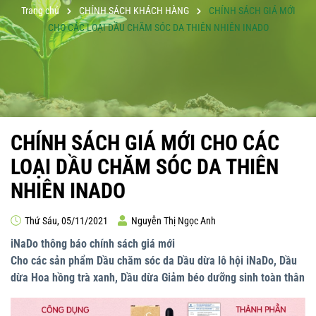
Trang chủ
CHÍNH SÁCH KHÁCH HÀNG
CHÍNH SÁCH GIÁ MỚI
CHO CÁC LOẠI DẦU CHĂM SÓC DA THIÊN NHIÊN INADO
CHÍNH SÁCH GIÁ MỚI CHO CÁC
LOẠI DẦU CHĂM SÓC DA THIÊN
NHIÊN INADO
Thứ Sáu, 05/11/2021
Nguyễn Thị Ngọc Anh
iNaDo thông báo chính sách giá mới
Cho các sản phẩm Dầu chăm sóc da Dầu dừa lô hội iNaDo, Dầu
dừa Hoa hồng trà xanh, Dầu dừa Giảm béo dưỡng sinh toàn thân