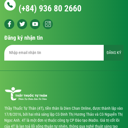
(+84) 936 80 2660
Đăng ký nhận tin
ĐĂNG KÝ
Thầy Thuốc Tự Thân (4T), tiền thân là Dien Chan Online, được thành lập vào
17/8/2016, bởi hai nhà sáng lập Cô Đinh Thị Hương Thảo và Cô Nguyễn Thị
Ngọc Anh. 4T là một đơn vị thuộc công ty CP Đào tạo iNaDo. Giá trị cốt lõi
của 4T là lan toả lối sống thuận tự nhiên, thông qua nghệ thuật sáng tạo