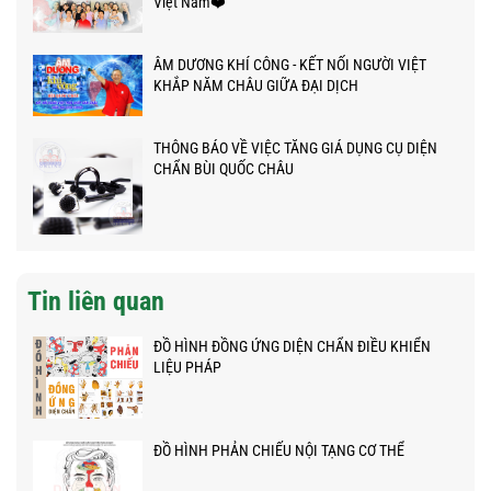
Việt Nam❤️
ÂM DƯƠNG KHÍ CÔNG - KẾT NỐI NGƯỜI VIỆT
KHẮP NĂM CHÂU GIỮA ĐẠI DỊCH
THÔNG BÁO VỀ VIỆC TĂNG GIÁ DỤNG CỤ DIỆN
CHẨN BÙI QUỐC CHÂU
Tin liên quan
ĐỒ HÌNH ĐỒNG ỨNG DIỆN CHẨN ĐIỀU KHIỂN
LIỆU PHÁP
ĐỒ HÌNH PHẢN CHIẾU NỘI TẠNG CƠ THỂ