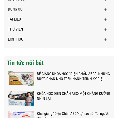
DỤNG CỤ
TÀI LIỆU
THƯ VIỆN
LỊCH HỌC
Tin tức nổi bật
BẾ GIẢNG KHÓA HỌC “DIỆN CHẨN ABC” - NHỮNG
BƯỚC CHÂN NHỎ TRÊN HÀNH TRÌNH KỲ DIỆU
KHÓA HỌC DIỆN CHẨN ABC- MỘT CHẶNG ĐƯỜNG
NHÌN LẠI
Khai giảng “Diện Chẩn ABC“- tự hào nói Tôi người