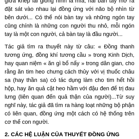
giữa khép lai giống hình lá mía, hai bàn tay mở ra
đặt sát vào nhau lại đồng ứng với não bộ nhìn từ
bên dưới... Có thể nói bàn tay và những ngón tay
cũng chính là những con người thu nhỏ, mỗi ngón
tay là một con người, cả bàn tay là đầu người...
Tác giả tìm ra thuyết này từ câu: « Đồng thanh
tương ứng, đồng khí tương cầu » trong Kinh Dịch,
hay quan niệm « ăn gì bổ nấy » trong dân gian, cho
rằng ăn tim heo chưng cách thủy với vị thuốc châu
sa (hay thần sa) có tác dụng làm cho tim hết hồi
hộp, hay ăn quả cật heo hầm với đậu đen để trị đau
lưng (liên quan đến quả thận của người)...Từ suy
nghĩ này, tác giả đã tìm ra hàng loạt những bộ phận
có liên quan, đồng ứng một cách có hệ thống trên
cơ thể con người.
2. CÁC HỆ LUẬN CỦA THUYẾT ĐỒNG ỨNG