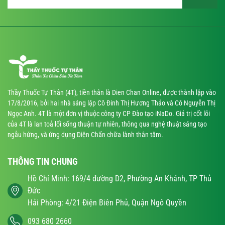
Thầy Thuốc Tự Thân (4T), tiền thân là Dien Chan Online, được thành lập vào
17/8/2016, bởi hai nhà sáng lập Cô Đinh Thị Hương Thảo và Cô Nguyễn Thị
Ngọc Anh. 4T là một đơn vị thuộc công ty CP Đào tạo iNaDo. Giá trị cốt lõi
của 4T là lan toả lối sống thuận tự nhiên, thông qua nghệ thuật sáng tạo
ngẫu hứng, và ứng dụng Diện Chẩn chữa lành thân tâm.
THÔNG TIN CHUNG
Hồ Chí Minh: 169/4 đường D2, Phường An Khánh, TP Thủ
Đức
Hải Phòng: 4/21 Điện Biên Phủ, Quận Ngô Quyền
093 680 2660