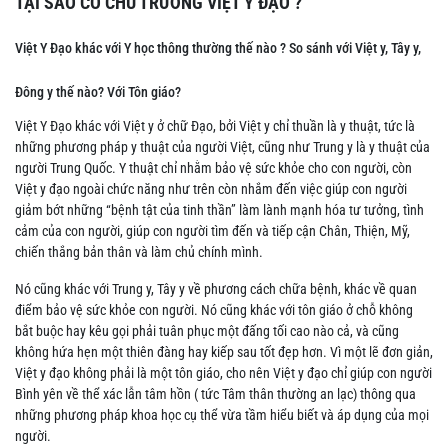
TẠI SAO CÓ CHỦ TRƯƠNG VIỆT Y ĐẠO ?
Việt Y Đạo khác với Y học thông thường thế nào ? So sánh với Việt y, Tây y,
Đông y thế nào? Với Tôn giáo?
Việt Y Đạo khác với Việt y ở chữ Đạo, bởi Việt y chỉ thuần là y thuật, tức là
những phương pháp y thuật của người Việt, cũng như Trung y là y thuật của
người Trung Quốc. Y thuật chỉ nhằm bảo vệ sức khỏe cho con người, còn
Việt y đạo ngoài chức năng như trên còn nhắm đến việc giúp con người
giảm bớt những “bệnh tật của tinh thần” làm lành mạnh hóa tư tưởng, tình
cảm của con người, giúp con người tìm đến và tiếp cận Chân, Thiện, Mỹ,
chiến thắng bản thân và làm chủ chính mình.
Nó cũng khác với Trung y, Tây y về phương cách chữa bệnh, khác về quan
điểm bảo vệ sức khỏe con người. Nó cũng khác với tôn giáo ở chỗ không
bắt buộc hay kêu gọi phải tuân phục một đấng tối cao nào cả, và cũng
không hứa hẹn một thiên đàng hay kiếp sau tốt đẹp hơn. Vì một lẽ đơn giản,
Việt y đạo không phải là một tôn giáo, cho nên Việt y đạo chỉ giúp con người
Bình yên về thể xác lẫn tâm hồn ( tức Tâm thân thường an lạc) thông qua
những phương pháp khoa học cụ thể vừa tầm hiểu biết và áp dụng của mọi
người.