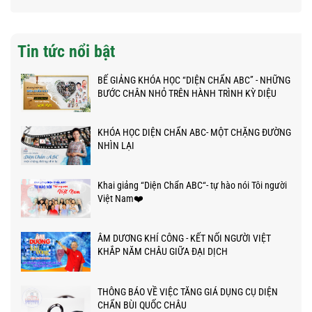
Tin tức nổi bật
BẾ GIẢNG KHÓA HỌC “DIỆN CHẨN ABC” - NHỮNG
BƯỚC CHÂN NHỎ TRÊN HÀNH TRÌNH KỲ DIỆU
KHÓA HỌC DIỆN CHẨN ABC- MỘT CHẶNG ĐƯỜNG
NHÌN LẠI
Khai giảng “Diện Chẩn ABC“- tự hào nói Tôi người
Việt Nam❤️
ÂM DƯƠNG KHÍ CÔNG - KẾT NỐI NGƯỜI VIỆT
KHẮP NĂM CHÂU GIỮA ĐẠI DỊCH
THÔNG BÁO VỀ VIỆC TĂNG GIÁ DỤNG CỤ DIỆN
CHẨN BÙI QUỐC CHÂU