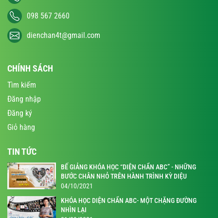
098 567 2660
dienchan4t@gmail.com
CHÍNH SÁCH
Tìm kiếm
Đăng nhập
Đăng ký
Giỏ hàng
TIN TỨC
BẾ GIẢNG KHÓA HỌC “DIỆN CHẨN ABC” - NHỮNG
BƯỚC CHÂN NHỎ TRÊN HÀNH TRÌNH KỲ DIỆU
04/10/2021
KHÓA HỌC DIỆN CHẨN ABC- MỘT CHẶNG ĐƯỜNG
NHÌN LẠI