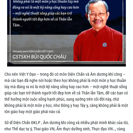
Cho nên Việt Y Đạo – trong đó có môn Diện Chẩn và Âm dương khí công –
mà các bạn đã nghe nói hoặc theo học không phải là một môn y học thuần
túy mà đúng ra nó là một kỹ năng sống hay cao hơn – một nghệ thuật sống
giúp các bạn trở thành người tốt đẹp hơn về cả Thân lẫn Tâm, để các bạn có
thể hưởng một cuộc sống hạnh phúc, sung sướng trên cõi đời này, chứ
không phải là một môn y học, như Đông y hay Tây y, càng không phải là một
tôn giáo hay một giáo phái nào cả.
Sở dĩ Diện Chẩn ĐKLP , Âm dương khi công và nhiều phát minh khác của tôi,
như Thể dục tự ý, Thai giáo VN, Ẩm thực dưỡng sinh, Thực đạo VN…, cùng