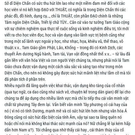
Sở dĩ Diện Chẩn có sức thu hút lớn lao như một niềm đam mê đối với các
học viên vì nó kết hợp ĐẠO với THUẬT, có nghĩa là trong Diện Chẩn thì các
phác đồ, đồ hình, dụng cụ…, chỉ là THUẬT, còn phần ĐẠO chính là những
Tâm ngôn Diện Chẩn, Triết lý chữ TÙY… Căn cứ vào tư tưởng Tam Giáo cộng
với sự chiêm nghiệm qua thực tế cuộc sống và kinh nghiệm điều trị, tôi mới
viết ra cho học viên đọc, học và vận dụng vào lãnh vực trị bệnh cũng như
trong một số lãnh vực ngoài y học, như nhạc, họa, khiêu vũ, thể thao, võ
thuật.v.v… Tam Giáo gồm Phật, Lão, Khổng – trong đó có Kinh Dịch, các
thuyết Âm dương Ngũ hành, Tam tài, Vạn vật đồng nhất thể.v.v… – từ lâu đã
gắn liền với văn hóa Việt và con người Việt chúng ta, nhưng phải nói lả Tam
Giáo chưa được vận dụng một cách sâu sắc và sáng tạo như trong môn
Diện Chẩn, cho nên nó không gây được sức hút mãnh liệt như tầm cỡ mà tôi
đã phân tích ở phần trên.
Nhiều người đã lãng quên việc khai thác, vận dụng kho tàng của cổ nhân
(qua tục ngữ, ca dao cũng như sách vở, chuyện kể trong dân gian) để lại cho
chúng ta để áp dụng cho nhiều lãnh vực mà chỉ lo tiếp thu cái văn minh vật
chất từ phương Tây đem lại. Vẫn biết văn minh Tây phương có cái hay của
nó ( vì nó có tính Dương, mạnh mẽ và có sức hút lớn hơn nhưng văn hóa Á
Đông cũng có sức hút đặc biệt của tính Âm, vậy tại sao ta lãng quên nó
hoặc chỉ nói mà không khai thác sức mạnh của nó? Nữ chẳng lẽ lại kém hấp
dẫn hơn Nam ư?). Tôi chẳng qua nhờ thấy cái hay , cái thâm thúy của cổ