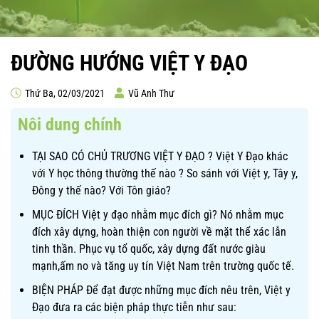
ĐƯỜNG HƯỚNG VIỆT Y ĐẠO
Thứ Ba, 02/03/2021
Vũ Anh Thư
Nôi dung chính
TẠI SAO CÓ CHỦ TRƯƠNG VIỆT Y ĐẠO ? Việt Y Đạo khác
với Y học thông thường thế nào ? So sánh với Việt y, Tây y,
Đông y thế nào? Với Tôn giáo?
MỤC ĐÍCH Việt y đạo nhằm mục đích gì? Nó nhằm mục
đích xây dựng, hoàn thiện con người về mặt thể xác lẫn
tinh thần. Phục vụ tổ quốc, xây dựng đất nước giàu
mạnh,ấm no và tăng uy tín Việt Nam trên trường quốc tế.
BIỆN PHÁP Để đạt được những mục đích nêu trên, Việt y
Đạo đưa ra các biện pháp thực tiễn như sau: