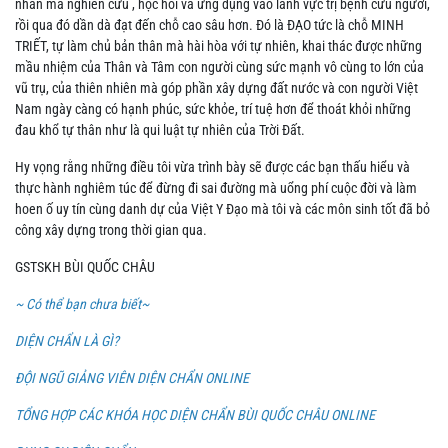
nhân mà nghiên cứu , học hỏi và ứng dụng vào lãnh vực trị bệnh cứu người,
rồi qua đó dần dà đạt đến chỗ cao sâu hơn. Đó là ĐẠO tức là chỗ MINH
TRIẾT, tự làm chủ bản thân mà hài hòa với tự nhiên, khai thác được những
mầu nhiệm của Thân và Tâm con người cùng sức mạnh vô cùng to lớn của
vũ trụ, của thiên nhiên mà góp phần xây dựng đất nước và con người Việt
Nam ngày càng có hạnh phúc, sức khỏe, trí tuệ hơn để thoát khỏi những
đau khổ tự thân như là qui luật tự nhiên của Trời Đất.
Hy vọng rằng những điều tôi vừa trình bày sẽ được các bạn thấu hiểu và
thực hành nghiêm túc để đừng đi sai đường mà uổng phí cuộc đời và làm
hoen ố uy tín cùng danh dự của Việt Y Đạo mà tôi và các môn sinh tốt đã bỏ
công xây dựng trong thời gian qua.
GSTSKH BÙI QUỐC CHÂU
~ Có thể bạn chưa biết~
DIỆN CHẨN LÀ GÌ?
ĐỘI NGŨ GIẢNG VIÊN DIỆN CHẨN ONLINE
TỔNG HỢP CÁC KHÓA HỌC DIỆN CHẨN BÙI QUỐC CHÂU ONLINE