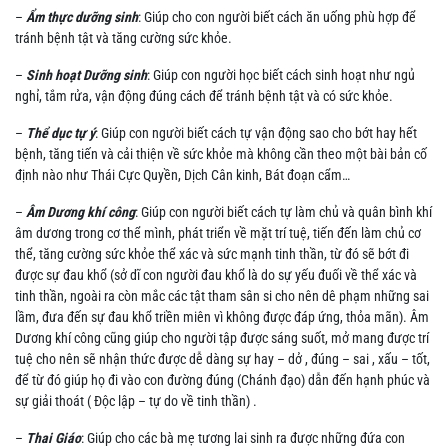
–
Ẩm thực dưỡng sinh
: Giúp cho con người biết cách ăn uống phù hợp để
tránh bệnh tật và tăng cường sức khỏe.
–
Sinh hoạt Dưỡng sinh
: Giúp con người học biết cách sinh hoạt như ngủ
nghỉ, tắm rửa, vận động đúng cách để tránh bệnh tật và có sức khỏe.
–
Thể dục tự ý
: Giúp con người biết cách tự vận động sao cho bớt hay hết
bệnh, tăng tiến và cải thiện về sức khỏe mà không cần theo một bài bản cố
định nào như Thái Cực Quyền, Dịch Cân kinh, Bát đoạn cẩm…
–
Âm Dương khí công
: Giúp con người biết cách tự làm chủ và quân bình khí
âm dương trong cơ thể mình, phát triển về mặt trí tuệ, tiến đến làm chủ cơ
thể, tăng cường sức khỏe thể xác và sức mạnh tinh thần, từ đó sẽ bớt đi
được sự đau khổ (sở dĩ con người đau khổ là do sự yếu đuối về thể xác và
tinh thần, ngoài ra còn mắc các tật tham sân si cho nên dê phạm những sai
lầm, đưa đến sự đau khổ triền miên vì không được đáp ứng, thỏa mãn). Âm
Dương khí công cũng giúp cho người tập được sáng suốt, mở mang được trí
tuệ cho nên sẽ nhận thức được dễ dàng sự hay – dở , đúng – sai , xấu – tốt,
để từ đó giúp họ đi vào con đường đúng (Chánh đạo) dẫn đến hạnh phúc và
sự giải thoát ( Độc lập – tự do về tinh thần) .
–
Thai Giáo
: Giúp cho các bà mẹ tương lai sinh ra được những đứa con