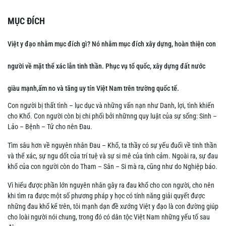
MỤC ĐÍCH
Việt y đạo nhằm mục đích gì? Nó nhằm mục đích xây dựng, hoàn thiện con
người về mặt thể xác lẫn tinh thần. Phục vụ tổ quốc, xây dựng đất nước
giàu mạnh,ấm no và tăng uy tín Việt Nam trên trường quốc tế.
Con người bị thất tình – lục dục và những vấn nạn như Danh, lợi, tình khiến
cho Khổ. Con người còn bị chi phối bởi nhữnng quy luật của sự sống: Sinh –
Lảo – Bệnh – Tử cho nên Đau.
Tìm sâu hơn về nguyên nhân Đau – Khổ, ta thầy có sự yếu đuối về tinh thần
và thể xác, sự ngu dốt của trí tuệ và sự si mê của tình cảm. Ngoài ra, sự đau
khổ của con người còn do Tham – Sân – Si mà ra, cũng như do Nghiệp báo.
Vì hiểu được phần lớn nguyên nhân gây ra đau khổ cho con người, cho nên
khi tìm ra được một số phương pháp y học có tính năng giải quyết được
những đau khổ kể trên, tôi mạnh dạn đề xướng Việt y đạo là con đường giúp
cho loài người nói chung, trong đó có dân tộc Việt Nam những yếu tố sau