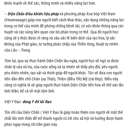
khỏe mạnh về thể xác, thông minh và nhiều năng lực hơn.
–
Diện Chẩn điều khiến liệu pháp
và phương pháp Xoa bóp Việt Nam
(Vinamasage) giúp con người biết cách khai thác, vận dụng những năng lực
trong cơ thể của mình để phòng chống bệnh tật, có sức khỏe thông qua các
huyệt và các vùng liên quan các bộ phận trong cơ thể. Qua đó người học
cũng sẽ ý thức được rõ ràng và sâu sắc lẽ biến dịch của tạo hóa, lý sắc
không của Phật giáo, tư tưởng phác chấp của Thiền tông, thuật tự nhiên
của Lão – Trang.
Tóm lại, qua sự thực hành Diện Chẩn lâu ngày, người học sẽ ngộ ra được
chân lý của vũ trụ, của cuộc sống và tự nhiên sẽ thấy yêu đời, yêu người,
yêu thiên nhiên, tạo vật và thích giúp đỡ người khác. Tức sẽ đưa con người
tiến dần đến chỗ Chân (sự Thật), Thiện (điều Tốt) Mỹ (cái Đẹp). Điều này
cũng có nghĩa là sẽ giúp người thực hành Diện Chẩn tiến hóa về thể xác lẫn
tinh thần, kể cả về mặt tâm linh.
Việt Y Đạo:
dùng Y để tải Đạo
Tôn chỉ của Diện Chẩn / Việt Y Đạo là giúp hoàn thiện con người về mặt thể
chất lẫn tinh thần để trở thành người có ích cho xã hội và hưởng được hạnh
phúc ngay trong cõi trần gian này.