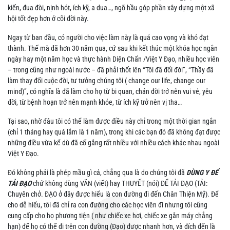
kiến, đua đòi, nịnh hót, ích kỹ, a dua…, ngõ hầu góp phần xây dựng một xã
hội tốt đẹp hơn ở cõi đời này.
Ngay từ ban đầu, có người cho việc làm này là quá cao vọng và khó đạt
thành. Thế mà đã hơn 30 năm qua, cứ sau khi kết thúc một khóa học ngắn
ngày hay một năm học và thực hành Diện Chẩn /Việt Y Đạo, nhiều học viên
– trong cũng như ngoài nước – đã phải thốt lên “Tôi đã đổi đời”, “Thầy đã
làm thay đổi cuộc đời, tư tưởng chúng tôi ( change our life, change our
mind)”, có nghĩa là đã làm cho họ từ bi quan, chán đời trở nên vui vẻ, yêu
đời, từ bệnh hoạn trở nên mạnh khỏe, từ ích kỹ trở nên vị tha…
Tại sao, nhờ đâu tôi có thể làm được điều này chỉ trong một thời gian ngắn
(chỉ 1 tháng hay quá lắm là 1 năm), trong khi các bạn đó đã không đạt được
những điều vừa kể dù đã cố gắng rất nhiều với nhiều cách khác nhau ngoài
Việt Y Đạo.
Đó không phải là phép mầu gì cả, chẳng qua là do chúng tôi đã
DÙNG Y ĐỂ
TẢI ĐẠO
chứ không dùng VĂN (viết) hay THUYẾT (nói) ĐỂ TẢI ĐẠO (TẢI:
Chuyên chở. ĐẠO ở đây được hiểu là con đường đi đến Chân Thiện Mỹ). Để
cho dễ hiểu, tôi đã chỉ ra con đường cho các học viên đi nhưng tôi cũng
cung cấp cho họ phương tiện ( như chiếc xe hơi, chiếc xe gắn máy chẳng
hạn) để họ có thể đi trên con đường (Đạo) được nhanh hơn, và đích đến là