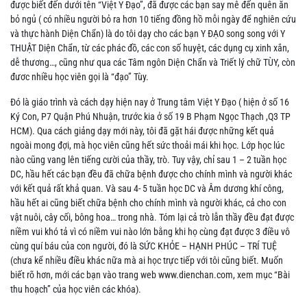
được biết đến dưới tên “Việt Y Đạo”, đã được các bạn say mê đến quên ăn
bỏ ngủ ( có nhiều người bỏ ra hơn 10 tiếng đồng hồ mỗi ngày để nghiên cứu
và thực hành Diện Chẩn) là do tôi dạy cho các bạn Y ĐẠO song song với Y
THUẬT Diện Chẩn, từ các phác đồ, các con số huyệt, các dụng cụ xinh xắn,
dễ thương…, cũng như qua các Tâm ngôn Diện Chẩn và Triết lý chữ TÙY, còn
đươc nhiều học viên gọi là “đạo” Tùy.
Đó là giáo trình và cách dạy hiện nay ở Trung tâm Việt Y Đạo ( hiện ở số 16
Ký Con, P7 Quận Phú Nhuận, trước kia ở số 19 B Phạm Ngọc Thạch ,Q3 TP
HCM). Qua cách giảng dạy mới này, tôi đã gặt hái được những kết quả
ngoài mong đợi, mà học viên cũng hết sức thoải mái khi học. Lớp học lúc
nào cũng vang lên tiếng cười của thầy, trò. Tuy vậy, chỉ sau 1 – 2 tuần học
DC, hầu hết các bạn đều đã chữa bệnh được cho chính mình và người khác
với kết quả rất khả quan. Và sau 4- 5 tuần học DC và Âm dương khí công,
hầu hết ai cũng biết chữa bệnh cho chính mình và người khác, cả cho con
vật nuôi, cây cối, bông hoa… trong nhà. Tóm lại cả trò lẫn thầy đều đạt được
niềm vui khó tả vì có niềm vui nào lớn bằng khi họ cùng đạt được 3 điều vô
cùng quí báu của con người, đó là SỨC KHỎE – HẠNH PHÚC – TRÍ TUỆ
(chưa kể nhiều điều khác nữa mà ai học trực tiếp với tôi cũng biết. Muốn
biết rõ hơn, mới các bạn vào trang web
www.dienchan.com
, xem mục “Bài
thu hoạch” của học viên các khóa).