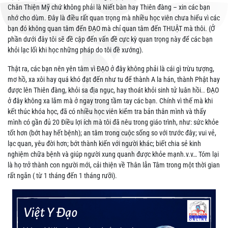
Chân Thiện Mỹ chứ không phải là Niết bàn hay Thiên đàng – xin các bạn
nhớ cho dùm. Đây là điều rất quan trọng mà nhiều học viên chưa hiểu vì các
bạn đó không quan tâm đến ĐẠO mà chỉ quan tâm đến THUẬT mà thôi. (Ở
phần dưới đây tôi sẽ đề cập đến vấn đề cực kỳ quan trọng này để các bạn
khỏi lạc lối khi học những pháp do tôi đề xướng).
Thật ra, các bạn nên yên tâm vì ĐẠO ở đây không phải là cái gì trừu tượng,
mơ hồ, xa xôi hay quá khó đạt đến như tu để thành A la hán, thành Phật hay
được lên Thiên đàng, khỏi sa địa ngục, hay thoát khỏi sinh tử luân hồi.. ĐẠO
ở đây không xa lắm mà ở ngay trong tầm tay các bạn. Chính vì thế mà khi
kết thúc khóa học, đã có nhiều học viên kiểm tra bản thân mình và thấy
mình có gần đủ 20 Điều lợi ích mà tôi đã nêu trong giáo trình, như: sức khỏe
tốt hơn (bớt hay hết bệnh); an tâm trong cuộc sống so với trước đây; vui vẻ,
lạc quan, yêu đời hơn; bớt thành kiến với người khác; biết chia sẻ kinh
nghiệm chữa bệnh và giúp người xung quanh được khỏe mạnh.v.v… Tóm lại
là họ trở thành con người mới, cải thiện về Thân lẫn Tâm trong một thời gian
rất ngắn ( từ 1 tháng đến 1 tháng rưỡi).