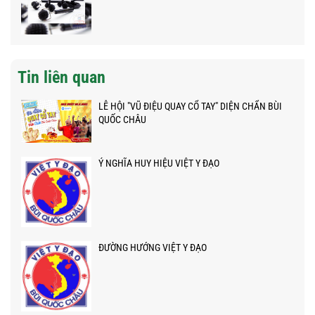
Tin liên quan
LỄ HỘI "VŨ ĐIỆU QUAY CỔ TAY" DIỆN CHẨN BÙI
QUỐC CHÂU
Ý NGHĨA HUY HIỆU VIỆT Y ĐẠO
ĐƯỜNG HƯỚNG VIỆT Y ĐẠO