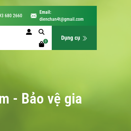
Email:
93 680 2660
dienchan4t@gmail.com
LỊCH HỌC
Dụng cụ
0
m - Bảo vệ gia