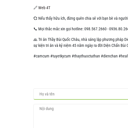
🔗
Web 4T
💞 Nếu thấy hữu ích, đừng quên chia sẻ với bạn bè và người
📞 Mọi thắc mắc xin gọi hotline: 098.567.2660 - 0936.80.2
🙏 Tri ân Thầy Bùi Quốc Châu, nhà sáng lập phương pháp Di
sự kiện tri ân và kỷ niệm 45 năm ngày ra đời Diện Chẩn Bùi
#camcum #tuyetkycum #thaythuoctuthan #dienchan #healt