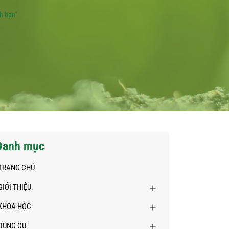
h bạn"
Danh mục
TRANG CHỦ
GIỚI THIỆU
KHÓA HỌC
DỤNG CỤ