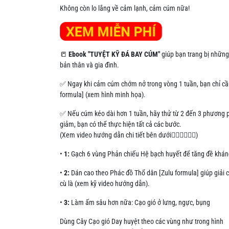
Không còn lo lắng về cảm lạnh, cảm cúm nữa!
📒
Ebo
ok "TUYỆT KỸ ĐÁ BAY CÚM"
giúp bạn trang bị những
bản thân và gia đình.
✅ Ngay khi cảm cúm chớm nở trong vòng 1 tuần, bạn chỉ c
formula] (xem hình minh họa).
✅ Nếu cúm kéo dài hơn 1 tuần, hãy thử từ 2 đến 3 phương p
giảm, bạn có thể thực hiện tất cả các bước.
(Xem video hướng dẫn chi tiết bên dưới👇🏻👇🏻👇🏻)
•
1:
Gạch 6 vùng Phản chiếu Hệ bạch huyết để tăng đề khán
•
2:
Dán cao theo Phác đồ Thổ dân [Zulu formula] giúp giải c
cù là (xem kỹ video hướng dẫn).
•
3:
Làm ấm sâu hơn nữa: Cạo gió ở lưng, ngực, bụng
Dùng Cây Cạo gió Day huyệt theo các vùng như trong hình