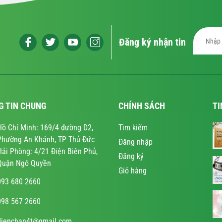
Đăng ký nhận tin
G TIN CHUNG
CHÍNH SÁCH
TI
Hồ Chí Minh: 169/4 đường D2,
Tìm kiếm
Phường An Khánh, TP Thủ Đức
Đăng nhập
Hải Phòng: 4/21 Điện Biên Phủ,
Đăng ký
Quận Ngô Quyền
Giỏ hàng
093 680 2660
098 567 2660
dienchan4t@gmail.com