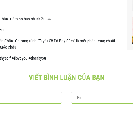
 thân. Cảm ơn bạn rất nhiều! 🙏
660
ện Chẩn. Chương trình “Tuyệt Kỹ Đá Bay Cúm” là một phần trong chuỗi
 Quốc Châu.
hyself #iloveyou #thankyou
VIẾT BÌNH LUẬN CỦA BẠN