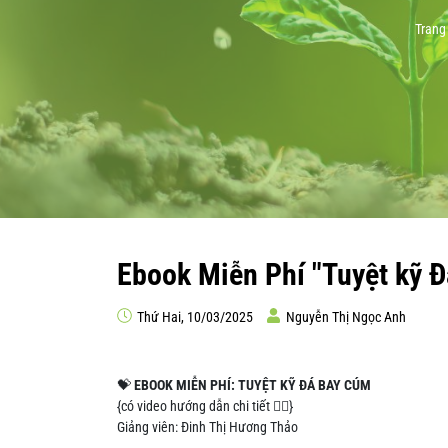
Trang
Ebook Miễn Phí "Tuyệt kỹ Đ
Thứ Hai, 10/03/2025
Nguyễn Thị Ngọc Anh
💝
EBOOK MIỄN PHÍ: TUYỆT KỸ ĐÁ BAY CÚM
{có video hướng dẫn chi tiết 👇🏻}
Giảng viên: Đinh Thị Hương Thảo