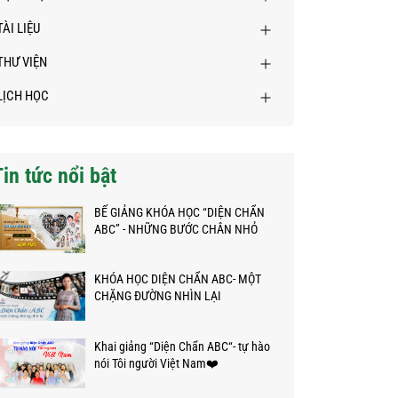
TÀI LIỆU
THƯ VIỆN
LỊCH HỌC
Tin tức nổi bật
BẾ GIẢNG KHÓA HỌC “DIỆN CHẨN
ABC” - NHỮNG BƯỚC CHÂN NHỎ
TRÊN HÀNH TRÌNH KỲ DIỆU
KHÓA HỌC DIỆN CHẨN ABC- MỘT
CHẶNG ĐƯỜNG NHÌN LẠI
Khai giảng “Diện Chẩn ABC“- tự hào
nói Tôi người Việt Nam❤️