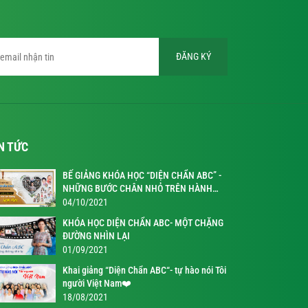
ĐĂNG KÝ
N TỨC
BẾ GIẢNG KHÓA HỌC “DIỆN CHẨN ABC” -
NHỮNG BƯỚC CHÂN NHỎ TRÊN HÀNH
TRÌNH KỲ DIỆU
04/10/2021
KHÓA HỌC DIỆN CHẨN ABC- MỘT CHẶNG
ĐƯỜNG NHÌN LẠI
01/09/2021
Khai giảng “Diện Chẩn ABC“- tự hào nói Tôi
người Việt Nam❤️
18/08/2021