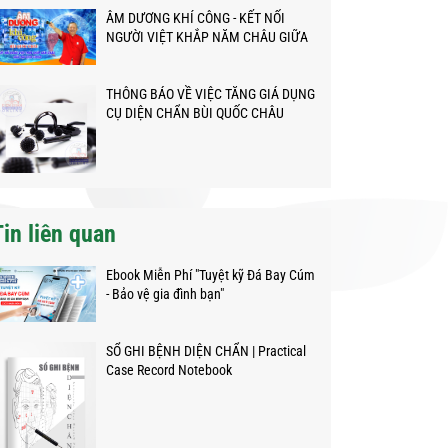
ÂM DƯƠNG KHÍ CÔNG - KẾT NỐI
NGƯỜI VIỆT KHẮP NĂM CHÂU GIỮA
ĐẠI DỊCH
THÔNG BÁO VỀ VIỆC TĂNG GIÁ DỤNG
CỤ DIỆN CHẨN BÙI QUỐC CHÂU
Tin liên quan
Ebook Miễn Phí "Tuyệt kỹ Đá Bay Cúm
- Bảo vệ gia đình bạn"
SỔ GHI BỆNH DIỆN CHẨN | Practical
Case Record Notebook