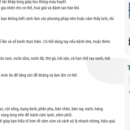
 tắc khắp lưng giúp lưu thông máu huyết.
ia nhiệt cho cơ thể, hoá giải và đánh tan hàn khí.
ạn không biết cách làm các phương pháp trên hoặc cảm thấy lười, chỉ
 lần và số bước thực hiện. Có thể dùng tay nếu bệnh nhẹ, hoặc thêm
 cam, nước dừa, nước đá, thịt gà, hải sản, và hạn chế rau xanh, trái
ến món ăn để tăng sức đề kháng và làm ấm cơ thể.
ực, cột sống, bụng dưới, phần phụ, bàn chân, bàn tay, nách, háng.
vùng lưng trên để tránh cảm lạnh, viêm phổi.
ẽ giúp bạn hiểu rõ hơn về cảm cúm và cách xử lý nhanh chóng, hiệu quả