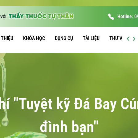
Hotline:
0
VỚI
I THIỆU
KHÓA HỌC
DỤNG CỤ
TÀI LIỆU
THƯ VIỆN
í "Tuyệt kỹ Đá Bay Cú
đình bạn"