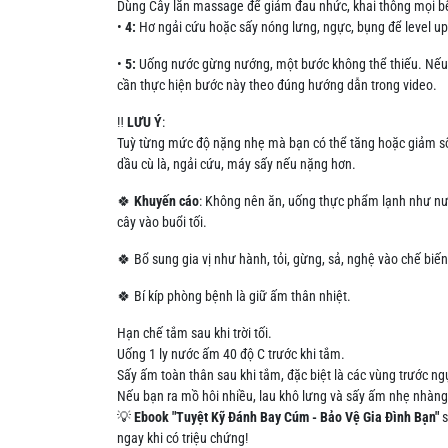
Dùng Cây lăn massage để giảm đau nhức, khai thông mọi bế
•
4:
Hơ ngải cứu hoặc sấy nóng lưng, ngực, bụng để level up g
•
5:
Uống nước gừng nướng, một bước không thể thiếu. Nếu b
cần thực hiện bước này theo đúng hướng dẫn trong video.
‼️
LƯU Ý
:
Tuỳ từng mức độ nặng nhẹ mà bạn có thể tăng hoặc giảm số
dầu cù là, ngải cứu, máy sấy nếu nặng hơn.
🍀
Khuyến cáo
: Không nên ăn, uống thực phẩm lạnh như nước
cây vào buổi tối.
🍀 Bổ sung gia vị như hành, tỏi, gừng, sả, nghệ vào chế bi
🍀 Bí kíp phòng bệnh là giữ ấm thân nhiệt.
Hạn chế tắm sau khi trời tối.
Uống 1 ly nước ấm 40 độ C trước khi tắm.
Sấy ấm toàn thân sau khi tắm, đặc biệt là các vùng trước ng
Nếu bạn ra mồ hôi nhiều, lau khô lưng và sấy ấm nhẹ nhàng 
💡
Ebook "Tuyệt Kỹ Đánh Bay Cúm - Bảo Vệ Gia Đình Bạn"
s
ngay khi có triệu chứng!