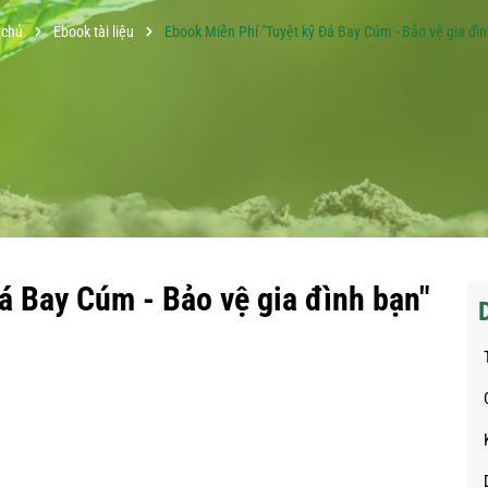
 chủ
Ebook tài liệu
Ebook Miễn Phí "Tuyệt kỹ Đá Bay Cúm - Bảo vệ gia đìn
á Bay Cúm - Bảo vệ gia đình bạn"