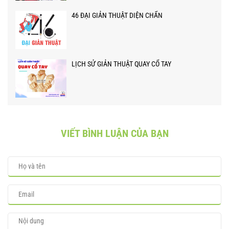
46 ĐẠI GIẢN THUẬT DIỆN CHẨN
LỊCH SỬ GIẢN THUẬT QUAY CỔ TAY
VIẾT BÌNH LUẬN CỦA BẠN