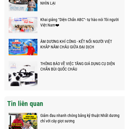
NHÌN LẠI
Khai giảng “Diện Chẩn ABC“- tự hào nói Tôi người
Việt Nam❤️
ÂM DƯƠNG KHÍ CÔNG - KẾT NỐI NGƯỜI VIỆT
KHẮP NĂM CHÂU GIỮA ĐẠI DỊCH
THÔNG BÁO VỀ VIỆC TĂNG GIÁ DỤNG CỤ DIỆN
CHẨN BÙI QUỐC CHÂU
Tin liên quan
Giảm đau nhanh chóng bằng kỹ thuật Nhất dương
chỉ với cây giọt sương