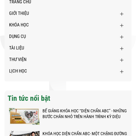
TRANG CHỦ
GIỚI THIỆU
KHÓA HỌC
DỤNG CỤ
TÀI LIỆU
THƯ VIỆN
LỊCH HỌC
Tin tức nổi bật
BẾ GIẢNG KHÓA HỌC “DIỆN CHẨN ABC” - NHỮNG
BƯỚC CHÂN NHỎ TRÊN HÀNH TRÌNH KỲ DIỆU
KHÓA HỌC DIỆN CHẨN ABC- MỘT CHẶNG ĐƯỜNG