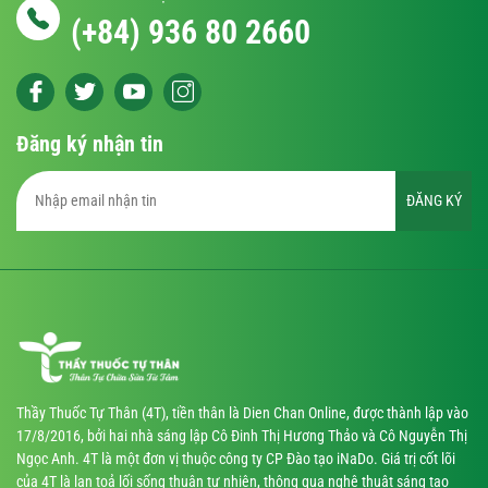
(+84) 936 80 2660
Đăng ký nhận tin
ĐĂNG KÝ
Thầy Thuốc Tự Thân (4T), tiền thân là Dien Chan Online, được thành lập vào
17/8/2016, bởi hai nhà sáng lập Cô Đinh Thị Hương Thảo và Cô Nguyễn Thị
Ngọc Anh. 4T là một đơn vị thuộc công ty CP Đào tạo iNaDo. Giá trị cốt lõi
của 4T là lan toả lối sống thuận tự nhiên, thông qua nghệ thuật sáng tạo