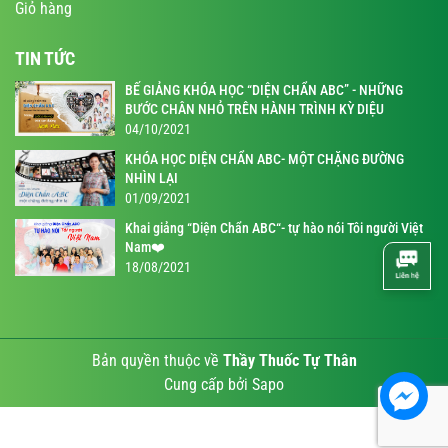
Giỏ hàng
TIN TỨC
BẾ GIẢNG KHÓA HỌC “DIỆN CHẨN ABC” - NHỮNG
BƯỚC CHÂN NHỎ TRÊN HÀNH TRÌNH KỲ DIỆU
04/10/2021
KHÓA HỌC DIỆN CHẨN ABC- MỘT CHẶNG ĐƯỜNG
NHÌN LẠI
01/09/2021
Khai giảng “Diện Chẩn ABC“- tự hào nói Tôi người Việt
Nam❤️
18/08/2021
Bản quyền thuộc về
Thầy Thuốc Tự Thân
Cung cấp bởi
Sapo