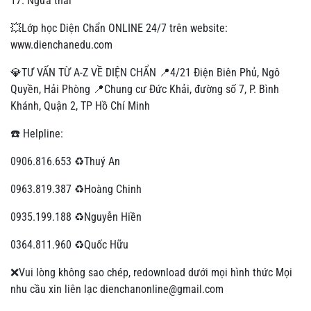
17. Ngừa thai
💥Lớp học Diện Chẩn ONLINE 24/7 trên website:
www.dienchanedu.com
💎TƯ VẤN TỪ A-Z VỀ DIỆN CHẨN 📍4/21 Điện Biên Phủ, Ngô
Quyền, Hải Phòng 📍Chung cư Đức Khải, đường số 7, P. Bình
Khánh, Quận 2, TP Hồ Chí Minh
☎️ Helpline:
0906.816.653 ♻Thuý An
0963.819.387 ♻Hoàng Chinh
0935.199.188 ♻Nguyễn Hiền
0364.811.960 ♻Quốc Hữu
❌Vui lòng không sao chép, redownload dưới mọi hình thức Mọi
nhu cầu xin liên lạc dienchanonline@gmail.com