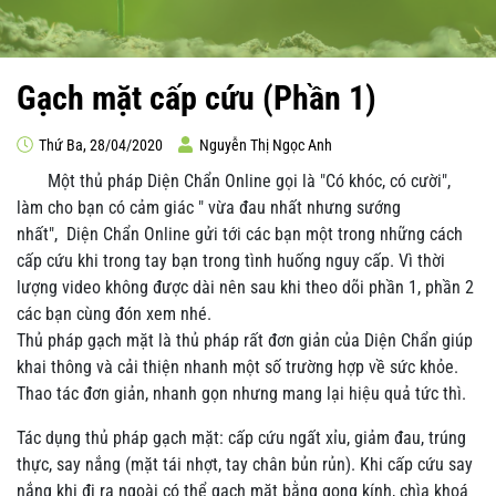
Gạch mặt cấp cứu (Phần 1)
Thứ Ba, 28/04/2020
Nguyễn Thị Ngọc Anh
Một thủ pháp Diện Chẩn Online gọi là "Có khóc, có cười",
làm cho bạn có cảm giác " vừa đau nhất nhưng sướng
nhất", Diện Chẩn Online gửi tới các bạn một trong những cách
cấp cứu khi trong tay bạn trong tình huống nguy cấp. Vì thời
lượng video không được dài nên sau khi theo dõi phần 1, phần 2
các bạn cùng đón xem nhé.
Thủ pháp gạch mặt là thủ pháp rất đơn giản của Diện Chẩn giúp
khai thông và cải thiện nhanh một số trường hợp về sức khỏe.
Thao tác đơn giản, nhanh gọn nhưng mang lại hiệu quả tức thì.
Tác dụng thủ pháp gạch mặt: cấp cứu ngất xỉu, giảm đau, trúng
thực, say nắng (mặt tái nhợt, tay chân bủn rủn). Khi cấp cứu say
nắng khi đi ra ngoài có thể gạch mặt bằng gọng kính, chìa khoá