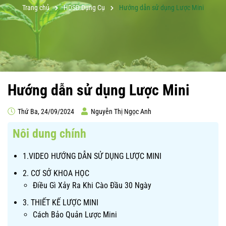
Trang chủ
HDSD Dụng Cụ
Hướng dẫn sử dụng Lược Mini
Hướng dẫn sử dụng Lược Mini
Thứ Ba, 24/09/2024
Nguyễn Thị Ngọc Anh
Nôi dung chính
1.VIDEO HƯỚNG DẪN SỬ DỤNG LƯỢC MINI
2. CƠ SỞ KHOA HỌC
Điều Gì Xảy Ra Khi Cào Đầu 30 Ngày
3. THIẾT KẾ LƯỢC MINI
Cách Bảo Quản Lược Mini