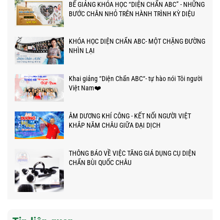
BẾ GIẢNG KHÓA HỌC “DIỆN CHẨN ABC” - NHỮNG
BƯỚC CHÂN NHỎ TRÊN HÀNH TRÌNH KỲ DIỆU
KHÓA HỌC DIỆN CHẨN ABC- MỘT CHẶNG ĐƯỜNG
NHÌN LẠI
Khai giảng “Diện Chẩn ABC“- tự hào nói Tôi người
Việt Nam❤️
ÂM DƯƠNG KHÍ CÔNG - KẾT NỐI NGƯỜI VIỆT
KHẮP NĂM CHÂU GIỮA ĐẠI DỊCH
THÔNG BÁO VỀ VIỆC TĂNG GIÁ DỤNG CỤ DIỆN
CHẨN BÙI QUỐC CHÂU