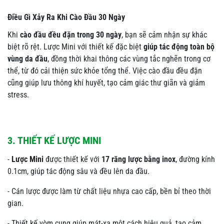
Điều Gì Xảy Ra Khi Cào Đầu 30 Ngày
Khi
cào đầu đều đặn trong 30 ngày
, bạn sẽ cảm nhận sự khác
biệt rõ rệt. Lược Mini với thiết kế đặc biệt
giúp tác động toàn bộ
vùng da đầu
, đồng thời khai thông các vùng tắc nghẽn trong cơ
thể, từ đó cải thiện sức khỏe tổng thể. Việc cào đầu đều đặn
cũng giúp lưu thông khí huyết, tạo cảm giác thư giãn và giảm
stress.
3. THIẾT KẾ LƯỢC MINI
-
Lược Mini
được thiết kế với
17 răng lược bằng inox
, đường kính
0.1cm, giúp tác động sâu và đều lên da đầu.
- Cán lược được làm từ chất liệu nhựa cao cấp, bền bỉ theo thời
gian.
- Thiết kế vòm cung giúp mát-xa một cách hiệu quả, tạo cảm