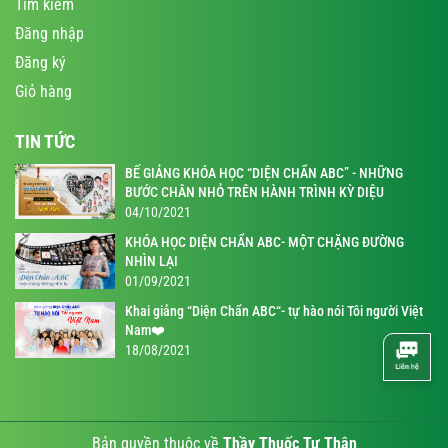
Tìm kiếm
Đăng nhập
Đăng ký
Giỏ hàng
TIN TỨC
BẾ GIẢNG KHÓA HỌC “DIỆN CHẨN ABC” - NHỮNG
BƯỚC CHÂN NHỎ TRÊN HÀNH TRÌNH KỲ DIỆU
04/10/2021
KHÓA HỌC DIỆN CHẨN ABC- MỘT CHẶNG ĐƯỜNG
NHÌN LẠI
01/09/2021
Khai giảng “Diện Chẩn ABC“- tự hào nói Tôi người Việt
Nam❤️
18/08/2021
Bản quyền thuộc về
Thầy Thuốc Tự Thân