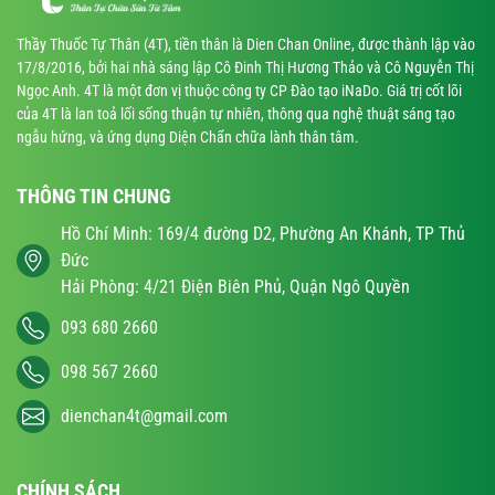
Thầy Thuốc Tự Thân (4T), tiền thân là Dien Chan Online, được thành lập vào
17/8/2016, bởi hai nhà sáng lập Cô Đinh Thị Hương Thảo và Cô Nguyễn Thị
Ngọc Anh. 4T là một đơn vị thuộc công ty CP Đào tạo iNaDo. Giá trị cốt lõi
của 4T là lan toả lối sống thuận tự nhiên, thông qua nghệ thuật sáng tạo
ngẫu hứng, và ứng dụng Diện Chẩn chữa lành thân tâm.
THÔNG TIN CHUNG
Hồ Chí Minh: 169/4 đường D2, Phường An Khánh, TP Thủ
Đức
Hải Phòng: 4/21 Điện Biên Phủ, Quận Ngô Quyền
093 680 2660
098 567 2660
dienchan4t@gmail.com
CHÍNH SÁCH