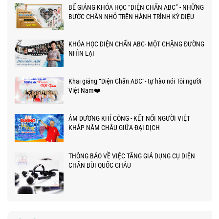
BẾ GIẢNG KHÓA HỌC “DIỆN CHẨN ABC” - NHỮNG
BƯỚC CHÂN NHỎ TRÊN HÀNH TRÌNH KỲ DIỆU
KHÓA HỌC DIỆN CHẨN ABC- MỘT CHẶNG ĐƯỜNG
NHÌN LẠI
Khai giảng “Diện Chẩn ABC“- tự hào nói Tôi người
Việt Nam❤️
ÂM DƯƠNG KHÍ CÔNG - KẾT NỐI NGƯỜI VIỆT
KHẮP NĂM CHÂU GIỮA ĐẠI DỊCH
THÔNG BÁO VỀ VIỆC TĂNG GIÁ DỤNG CỤ DIỆN
CHẨN BÙI QUỐC CHÂU