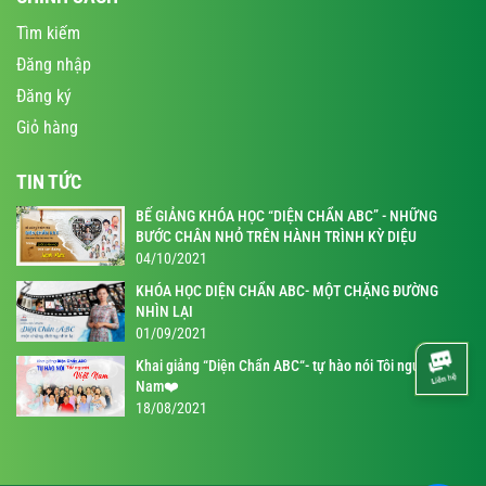
Tìm kiếm
Đăng nhập
Đăng ký
Giỏ hàng
TIN TỨC
BẾ GIẢNG KHÓA HỌC “DIỆN CHẨN ABC” - NHỮNG
BƯỚC CHÂN NHỎ TRÊN HÀNH TRÌNH KỲ DIỆU
04/10/2021
KHÓA HỌC DIỆN CHẨN ABC- MỘT CHẶNG ĐƯỜNG
NHÌN LẠI
01/09/2021
Khai giảng “Diện Chẩn ABC“- tự hào nói Tôi người Việt
Nam❤️
18/08/2021