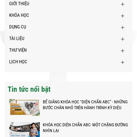
GIỚI THIỆU
KHÓA HỌC
DỤNG CỤ
TÀI LIỆU
THƯ VIỆN
LỊCH HỌC
Tin tức nổi bật
BẾ GIẢNG KHÓA HỌC “DIỆN CHẨN ABC” - NHỮNG
BƯỚC CHÂN NHỎ TRÊN HÀNH TRÌNH KỲ DIỆU
KHÓA HỌC DIỆN CHẨN ABC- MỘT CHẶNG ĐƯỜNG
NHÌN LẠI