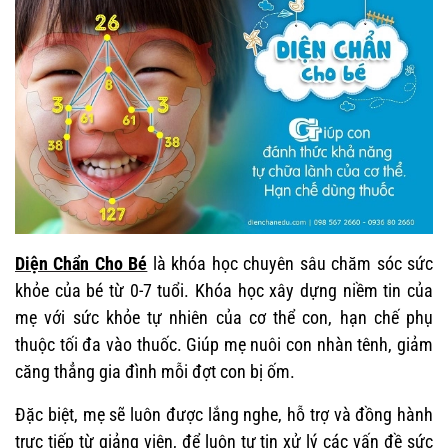
Diện Chẩn Cho Bé
là khóa học chuyên sâu chăm sóc sức
khỏe của bé từ 0-7 tuổi. Khóa học xây dựng niềm tin của
mẹ với sức khỏe tự nhiên của cơ thể con, hạn chế phụ
thuộc tối đa vào thuốc. Giúp mẹ nuôi con nhàn tênh, giảm
căng thẳng gia đình mỗi đợt con bị ốm.
Đặc biệt, mẹ sẽ luôn được lắng nghe, hỗ trợ và đồng hành
trực tiếp từ giảng viên, để luôn tự tin xử lý các vấn đề sức