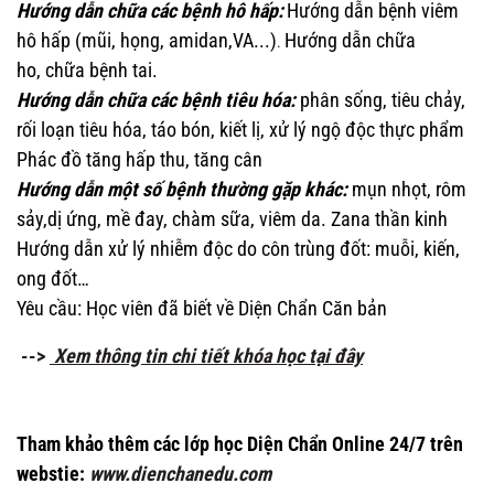
Hướng dẫn chữa các bệnh hô hấp:
Hướng dẫn bệnh viêm
hô hấp (mũi, họng, amidan,VA...)
Hướng dẫn chữa
.
ho,
chữa bệnh tai.
Hướng dẫn chữa các bệnh tiêu hóa:
phân sống, tiêu chảy,
rối loạn tiêu hóa, t
áo bón, kiết lị, x
ử lý ngộ độc thực phẩm
Phác đồ tăng hấp thu, tăng cân
Hướng dẫn một số bệnh thường gặp khác:
mụn nhọt, rôm
sảy,
dị ứng, mề đay, chàm sữa, viêm da. Zana thần kinh
Hướng dẫn xử lý nhiễm độc do côn trùng đốt: muỗi, kiến,
ong đốt…
Yêu cầu: Học viên đã biết về Diện Chẩn Căn bản
-->
Xem thông tin chi tiết khóa học tại đây
Tham khảo thêm các lớp học Diện Chẩn Online 24/7 trên
webstie:
www.dienchanedu.com