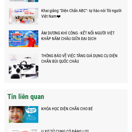
Khai giảng “Diện Chẩn ABC“- tự hào nói Tôi người
Việt Nam❤️
ÂM DƯƠNG KHÍ CÔNG - KẾT NỐI NGƯỜI VIỆT
KHẮP NĂM CHÂU GIỮA ĐẠI DỊCH
THÔNG BÁO VỀ VIỆC TĂNG GIÁ DỤNG CỤ DIỆN
CHẨN BÙI QUỐC CHÂU
Tin liên quan
KHÓA HỌC DIỆN CHẨN CHO BÉ
U XƠ TỬ CUNG CÓ ĐÁNG LO?