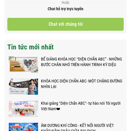
Hoặc
Chat hỗ trợ trực tuyến
Chat với chúng tôi
Tin tức mới nhất
BẾ GIẢNG KHÓA HỌC “DIỆN CHẨN ABC” - NHỮNG
BƯỚC CHÂN NHỎ TRÊN HÀNH TRÌNH KỲ DIỆU
KHÓA HỌC DIỆN CHẨN ABC- MỘT CHẶNG ĐƯỜNG
NHÌN LẠI
Khai giảng “Diện Chẩn ABC“- tự hào nói Tôi người
Việt Nam❤️
ÂM DƯƠNG KHÍ CÔNG - KẾT NỐI NGƯỜI VIỆT