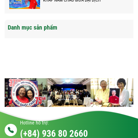
KHẮP NĂM CHÂU GIỮA ĐẠI DỊCH
Danh mục sản phẩm
Hotline hỗ trợ:
(+84) 936 80 2660