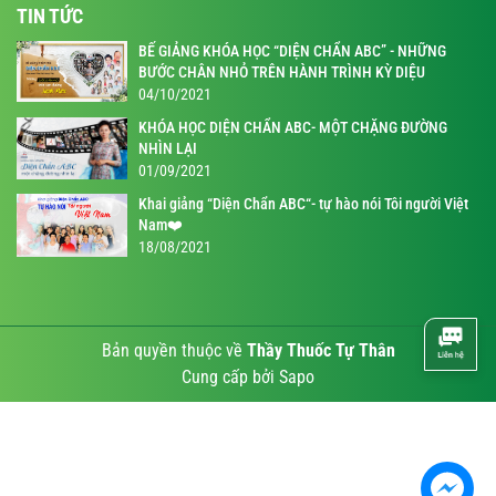
TIN TỨC
BẾ GIẢNG KHÓA HỌC “DIỆN CHẨN ABC” - NHỮNG
BƯỚC CHÂN NHỎ TRÊN HÀNH TRÌNH KỲ DIỆU
04/10/2021
KHÓA HỌC DIỆN CHẨN ABC- MỘT CHẶNG ĐƯỜNG
NHÌN LẠI
01/09/2021
Khai giảng “Diện Chẩn ABC“- tự hào nói Tôi người Việt
Nam❤️
18/08/2021
Bản quyền thuộc về
Thầy Thuốc Tự Thân
Cung cấp bởi
Sapo