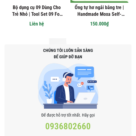
Bộ dụng cụ 09 Dùng Cho
Ống tự hơ ngải bằng tre |
Trẻ Nhỏ | Tool Set 09 For
Handmade Moxa Self-
Kids
treatment Bamboo Tube
Liên hệ
150.000₫
CHÚNG TÔI LUÔN SẴN SÀNG
ĐỂ GIÚP ĐỠ BẠN
Để được hỗ trợ tốt nhất. Hãy gọi
0936802660