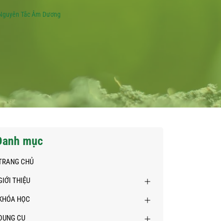
Nguyên Tắc Âm Dương
Danh mục
TRANG CHỦ
GIỚI THIỆU
KHÓA HỌC
DỤNG CỤ