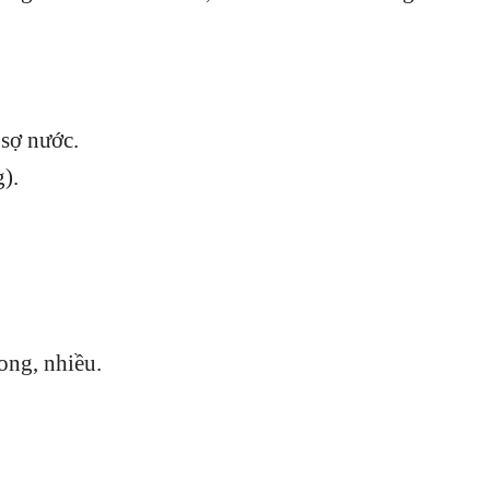
, sợ nước.
nóng).
ong, nhiều.