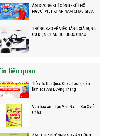
ÂM DƯƠNG KHÍ CÔNG - KẾT NỐI
NGƯỜI VIỆT KHẮP NĂM CHÂU GIỮA
ĐẠI DỊCH
THÔNG BÁO VỀ VIỆC TĂNG GIÁ DỤNG
CỤ DIỆN CHẨN BÙI QUỐC CHÂU
Tin liên quan
Thầy Tổ Bùi Quốc Châu hướng dẫn
làm Toa Âm Dương Thang
Văn hóa ẩm thực Việt Nam - Bùi Quốc
Châu
ẨM THỰC DƯỠNG SINH - ĂN UỐNG