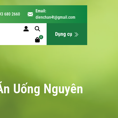
Email:
93 680 2660
dienchan4t@gmail.com
LỊCH HỌC
Dụng cụ
0
Ăn Uống Nguyên