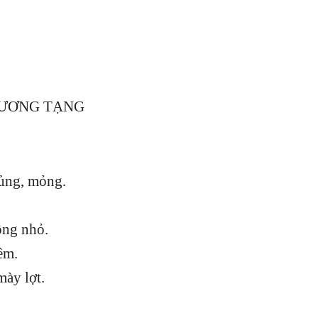
DƯƠNG TẠNG
bủng, mỏng.
lông nhỏ.
ềm.
mày lợt.