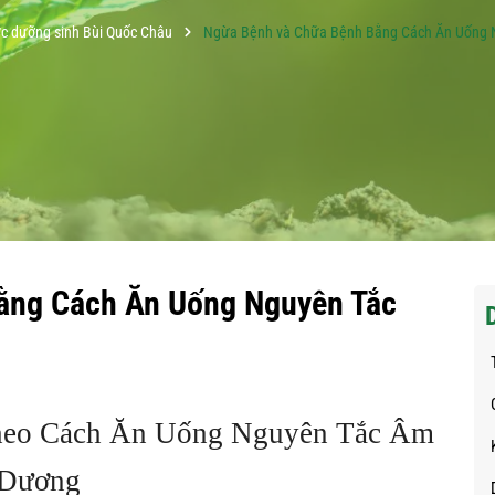
c dưỡng sinh Bùi Quốc Châu
Ngừa Bệnh và Chữa Bệnh Bằng Cách Ăn Uống 
ằng Cách Ăn Uống Nguyên Tắc
heo Cách Ăn Uống Nguyên Tắc Âm
Dương