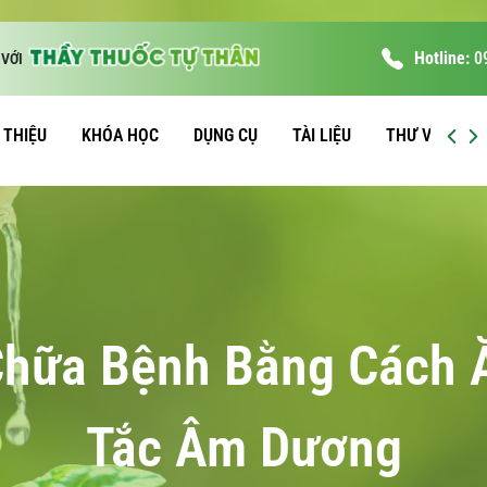
Hotline:
0
VỚI
I THIỆU
KHÓA HỌC
DỤNG CỤ
TÀI LIỆU
THƯ VIỆN
Chữa Bệnh Bằng Cách 
Tắc Âm Dương