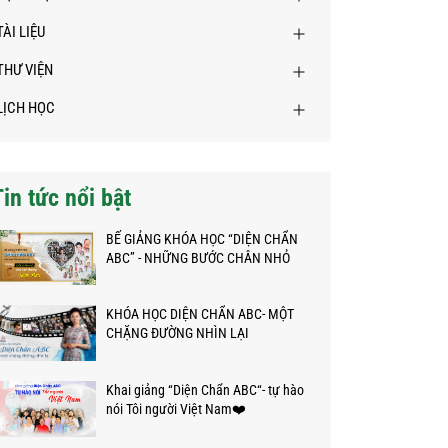
TÀI LIỆU
THƯ VIỆN
LỊCH HỌC
Tin tức nổi bật
BẾ GIẢNG KHÓA HỌC “DIỆN CHẨN
ABC” - NHỮNG BƯỚC CHÂN NHỎ
TRÊN HÀNH TRÌNH KỲ DIỆU
KHÓA HỌC DIỆN CHẨN ABC- MỘT
CHẶNG ĐƯỜNG NHÌN LẠI
Khai giảng “Diện Chẩn ABC“- tự hào
nói Tôi người Việt Nam❤️