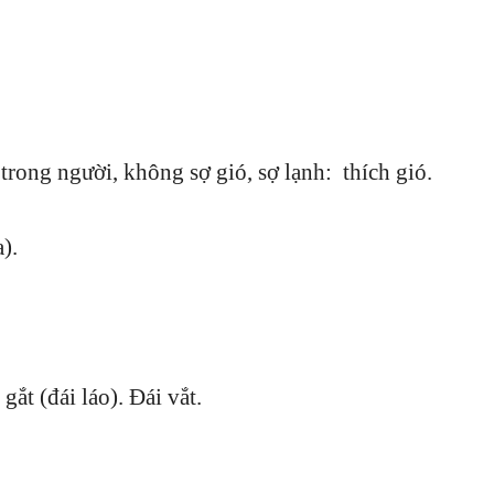
trong người, không sợ gió, sợ lạnh: thích gió.
).
gắt (đái láo). Đái vắt.