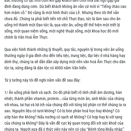
Bắc thường có tục mời cơm khi gặp khách đến chơi nhà bất ngờ gặp gia
đình đang dùng cơm. Dù biết khách không ăn vẫn cứ mời vì “Tiếng chào cao
hơn mâm cỗ.” Đó cũng là một hình thức của Lễ. Nhưng theo tôi thế vẫn
chưa đủ. Chúng ta phải biết tiến tới chỗ Thực Đạo, tức là làm sao cho ăn
uống trở thành một Đạo tức là, qua việc ăn, uống để thể hiện một triết lý
sống, một quan niệm sống, một nghệ thuật sống, một khoa học đó mới
chính là Văn Hoá Ẩm Thực.
Qua việc hình thành những lý thuyết, quy tắc, nguyên lý trong việc ăn uống
thường ngày ở gia đình cho đến tiểu tiệc, trung tiệc, đại tiệc ở nhà hàng hay
dinh thự, chúng ta sẽ dần dần xây dựng một nền văn hoá Ẩm Thực cho dân
tộc ta, xứng đáng là dân tộc có 4000 năm Văn hiến.
Từ ý tưởng này tôi đề nghị năm vấn đề sau đây:
1/ Ăn uống phải lành và sạch. Do đó phải biết rõ tính chất âm dương, hàn
nhiệt, thành phần vitamin, protein….của từng món ăn, sinh khắc của chúng
với nhau, tai hại và lợi ích của chúng đối với từng bộ phận cơ thể chúng ta ra
sao. Nguyên liệu có tươi không? Có bị bón phân hoá học hay không? Có
ướp hàn the không? Nấu nướng có sạch sẽ không? Có hợp hay kị với tạng
của chúng ta không? Đây là vấn đề cực kỳ quan trọng đối với sức khoẽ của
chúng ta. Người xưa đã ý thức việc này nên có câu “Bệnh tòng khẩu nhập”.