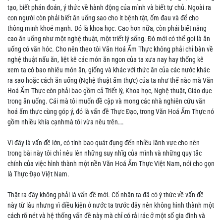
tạo, biết phán đoán, ý thức về hành động của mình và biết tự chủ. Ngoài ra
con người còn phải biết ăn uống sao cho ít bệnh tật, ốm đau và để cho
thông minh khoẻ mạnh. Đó là khoa học. Cao hơn nữa, còn phải biết nâng
cao ăn uống như một nghệ thuật, một triết lý sống. Đó mới có thể gọi là ăn
uống có văn hóc. Cho nên theo tôi Văn Hoá Ẩm Thực không phải chỉ bàn về
nghệ thuật nấu ăn, liệt kê các món ăn ngon của ta xưa nay hay thống kê
xem ta có bao nhiêu món ăn, giống và khác với thức ăn của các nước khác
ra sao hoặc cách ăn uống (Nghệ thuật ẩm thực) của ta như thế nào mà Văn
Hoá Ẩm Thực còn phải bao gồm cả Triết lý, Khoa học, Nghệ thuật, Giáo dục
trong ăn uống. Cái mà tôi muốn đề cập và mong các nhà nghiên cứu văn
hoá ẩm thực cùng góp ý, đó là vấn đề Thực Đạo, trong Văn Hoá Ẩm Thực nó
gồm nhiều khía cạnhmà tôi vừa nêu trên….
Vì đây là vấn đề lớn, có tính bao quát đụng đến nhiều lãnh vực cho nên
trong bài này tôi chỉ nêu lên những suy nhĩg của mình và những quy tắc
chính của việc hình thành một nền Văn Hoá Ẩm Thực Việt Nam, nói cho gọn
là Thực Đạo Việt Nam.
Thật ra đây không phải là vấn đề mới. Cổ nhân ta đã có ý thức về vấn đề
này từ lâu nhưng vì điều kiện ở nước ta trước đây nên không hình thành một
cách rõ nét và hệ thống vấn đề này mà chỉ có rải rác ở một số gia đình và