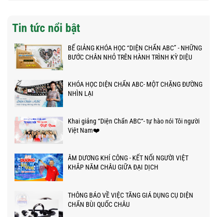
Tin tức nổi bật
BẾ GIẢNG KHÓA HỌC “DIỆN CHẨN ABC” - NHỮNG
BƯỚC CHÂN NHỎ TRÊN HÀNH TRÌNH KỲ DIỆU
KHÓA HỌC DIỆN CHẨN ABC- MỘT CHẶNG ĐƯỜNG
NHÌN LẠI
Khai giảng “Diện Chẩn ABC“- tự hào nói Tôi người
Việt Nam❤️
ÂM DƯƠNG KHÍ CÔNG - KẾT NỐI NGƯỜI VIỆT
KHẮP NĂM CHÂU GIỮA ĐẠI DỊCH
THÔNG BÁO VỀ VIỆC TĂNG GIÁ DỤNG CỤ DIỆN
CHẨN BÙI QUỐC CHÂU