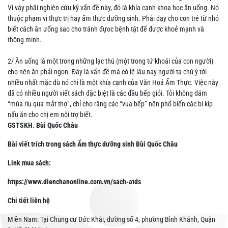
Vì vậy phãi nghiên cứu kỹ vấn đề này, đó là khía cạnh khoa học ăn uống. Nó
thuộc phạm vi thực trị hay ẩm thực dưỡng sinh. Phải dạy cho con trẻ từ nhỏ
biết cách ăn ưống sao cho tránh đựoc bệnh tật để được khoẻ mạnh và
thông minh.
2/ Ăn uống là một trong những lạc thú (một trong tứ khoái của con người)
cho nên ăn phải ngon. Đây là vấn đề mà có lẽ lâu nay người ta chú ý tới
nhiều nhất mặc dù nó chỉ là một khía cạnh của Văn Hoá Ẩm Thực. Việc này
đã có nhiều người viết sách đặc biệt là các đầu bếp giỏi. Tôi không dám
“múa rìu qua mắt thợ”, chỉ cho rằng các “vua bếp” nên phổ biến các bí kíp
nấu ăn cho chị em nội trợ biết.
GSTSKH. Bùi Quốc Châu
Bài viết trích trong sách Ẩm thực dưỡng sinh Bùi Quốc Châu
Link mua sách:
https://www.dienchanonline.com.vn/sach-atds
Chi tiết liên hệ
Miền Nam: Tại Chung cư Đức Khải, đường số 4, phường Bình Khánh, Quận