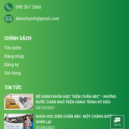
098 567 2660
dienchan4t@gmail.com
CHÍNH SÁCH
Tìm kiếm
Đăng nhập
Đăng ký
Giỏ hàng
TIN TỨC
BẾ GIẢNG KHÓA HỌC “DIỆN CHẨN ABC” - NHỮNG
BƯỚC CHÂN NHỎ TRÊN HÀNH TRÌNH KỲ DIỆU
04/10/2021
KHÓA HỌC DIỆN CHẨN ABC- MỘT CHẶNG ĐƯỜNG
NHÌN LẠI
01/09/2021