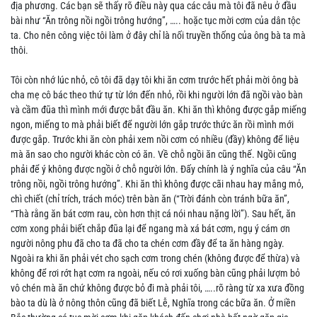
địa phương. Các bạn sẽ thấy rõ điều này qua các câu mà tôi đã nêu ở đầu
bài như “Ăn trông nồi ngồi trông hướng”, ….. hoặc tục mời cơm của dân tộc
ta. Cho nên công việc tôi làm ở đây chỉ là nối truyền thống của ông bà ta mà
thôi.
Tôi còn nhớ lúc nhỏ, cô tôi đã dạy tôi khi ăn cơm trước hết phải mời ông bà
cha mẹ cô bác theo thứ tự từ lớn đến nhỏ, rồi khi người lớn đã ngồi vào bàn
và cầm đũa thì mình mới được bắt đầu ăn. Khi ăn thì không được gắp miếng
ngon, miếng to mà phải biết để người lớn gắp trước thức ăn rồi mình mới
được gắp. Trước khi ăn còn phải xem nồi cơm có nhiều (đầy) không để liệu
mà ăn sao cho người khác còn có ăn. Về chỗ ngồi ăn cũng thế. Ngồi cũng
phải để ý không được ngồi ở chỗ người lớn. Đấy chính là ý nghĩa của câu “Ăn
trông nồi, ngồi trông hướng”. Khi ăn thì không được cãi nhau hay mắng mỏ,
chì chiết (chỉ trích, trách móc) trên bàn ăn (“Trời đánh còn tránh bữa ăn”,
“Thà rằng ăn bát cơm rau, còn hơn thịt cá nói nhau nặng lời”). Sau hết, ăn
cơm xong phải biết chắp đũa lại để ngang mà xá bát cơm, ngụ ý cám ơn
người nông phu đã cho ta đã cho ta chén cơm đầy để ta ăn hàng ngày.
Ngoài ra khi ăn phải vét cho sạch cơm trong chén (không được để thừa) và
không để rơi rớt hạt cơm ra ngoài, nếu có rơi xuống bàn cũng phải lượm bỏ
vô chén mà ăn chứ không được bỏ đi mà phải tôi, …..rõ ràng từ xa xưa đồng
bào ta dù là ở nông thôn cũng đã biết Lễ, Nghĩa trong các bữa ăn. Ở miền