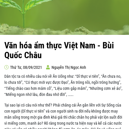
Văn hóa ẩm thực Việt Nam - Bùi
Quốc Châu
Thứ Tư, 08/09/2021
Nguyễn Thị Ngọc Anh
Dân tộc ta có nhiều câu nói về Ăn Uống như: “Dĩ thực vi tiên”, “Ăn chưa no,
lo chưa tới”, “Có thực mới vực được Đạo”, Ăn trông nồi, ngồi trông hướng”,
“Tiếng chào cao hơn mâm cỗ”, “Liệu cơm gắp mắm”, “Nhường cơm xẻ áo”,
“Miếng ngon nhớ lâu, đòn đau nhớ đời”, …….
Tại sao lại có câu nói như thế? Phải chăng cái Ăn gắn liền với Sự Sống của
con người (Dĩ thực vi tiên” và con người sinh ra đời nếu không được may
mắn sống trong một gia đình khá giả thì chắc chắn họ phải vật lộn suốt đời
vì miếng cơm, manh áo? Rõ ràng trong nước ta hiện nay và kể cả các nước