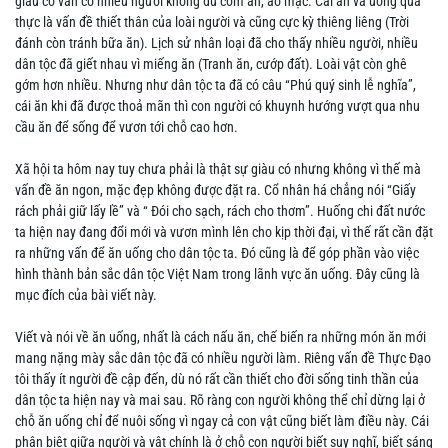
giàu có vẫn có nhiều người không đủ cơm ăn, áo mặc. Cái ăn và uống quả
thực là vấn đề thiết thân của loài người và cũng cực kỳ thiêng liêng (Trời
đánh còn tránh bữa ăn). Lịch sử nhân loại đã cho thấy nhiều người, nhiều
dân tộc đã giết nhau vì miếng ăn (Tranh ăn, cướp đất). Loài vật còn ghê
gớm hơn nhiều. Nhưng như dân tộc ta đã có câu “Phú quý sinh lễ nghĩa”,
cái ăn khi đã được thoả mãn thì con người có khuynh hướng vượt qua nhu
cầu ăn để sống để vươn tới chỗ cao hơn.
Xã hội ta hôm nay tuy chưa phải là thật sự giàu có nhưng không vì thế mà
vấn đề ăn ngon, mặc đẹp không được đặt ra. Cổ nhân há chẳng nói “Giấy
rách phải giữ lấy lề” và “ Đói cho sạch, rách cho thơm”. Huống chi đất nước
ta hiện nay đang đổi mới và vươn mình lên cho kịp thời đại, vì thế rất cần đặt
ra những vấn để ăn uống cho dân tộc ta. Đó cũng là để góp phần vào việc
hình thành bản sắc dân tộc Việt Nam trong lãnh vực ăn uống. Đây cũng là
mục đích của bài viết này.
Viết và nói về ăn uống, nhất là cách nấu ăn, chế biến ra những món ăn mới
mang nặng mày sắc dân tộc đã có nhiều người làm. Riêng vấn đề Thực Đạo
tôi thấy ít người đề cập đến, dù nó rất cần thiết cho đời sống tinh thần của
dân tộc ta hiện nay và mai sau. Rõ ràng con người không thể chỉ dừng lại ở
chỗ ăn uống chỉ để nuôi sống vì ngay cả con vật cũng biết làm điều này. Cái
phân biệt giữa người và vật chính là ở chỗ con người biết suy nghĩ, biết sáng