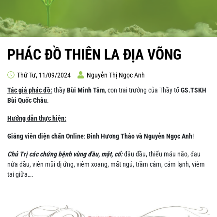
PHÁC ĐỒ THIÊN LA ĐỊA VÕNG
Thứ Tư, 11/09/2024
Nguyễn Thị Ngọc Anh
Tác giả phác đồ:
thầy
Bùi Minh Tâm
, con trai trưởng của Thầy tổ
GS.TSKH
Bùi Quốc Châu
.
Hướng dẫn thực hiện:
Giảng viên diện chẩn Online
:
Đinh Hương Thảo và Nguyễn Ngọc Anh
!
Chủ Trị các chứng bệnh vùng đầu, mặt, cổ:
đâu đầu, thiếu máu não, đau
nửa đầu, viên mũi dị ứng, viêm xoang, mất ngủ, trầm cảm, cảm lạnh, viêm
tai giữa….