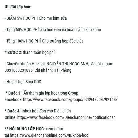
Ưu đãi lớp học:
- GIẢM 5% HỌC PHÍ Cho mẹ bỉm sữa
- Tặng 50% HỌC PHÍ cho học viên có hoàn cảnh khó khăn
- Tặng 100% HỌC PHÍ Cho trường hợp đặc biệt
* BƯỚC 2
: thanh toán học phí:
- Chuyển khoản Học phí: NGUYỄN THỊ NGỌC ANH, Số tài khoản:
0031000231895, Chi nhánh: Hải Phòng
- Hoặc chọn Ship COD
* Bước 3:
Ấn tham gia lớp học trong Group
Facebook:
https://www.facebook.com/groups/523947904792164/
* Bước 4:
Inbox hóa đơn cho Diện chẩn
Online:
https://www.facebook.com/Dienchanonline/notifications/
** NỘI DUNG LỚP HỌC:
xem thêm
tại
https://www.dienchanonline.com.vn/khoa-hoc