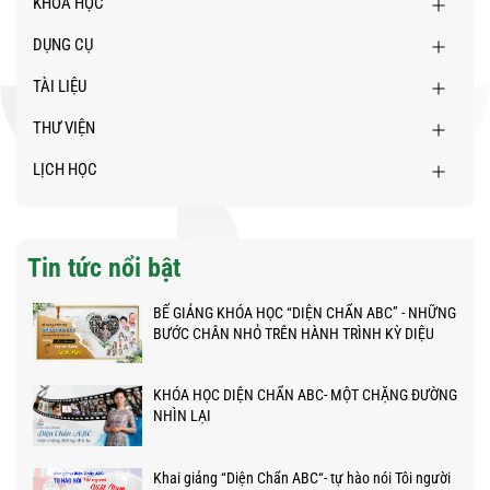
KHÓA HỌC
DỤNG CỤ
TÀI LIỆU
THƯ VIỆN
LỊCH HỌC
Tin tức nổi bật
BẾ GIẢNG KHÓA HỌC “DIỆN CHẨN ABC” - NHỮNG
BƯỚC CHÂN NHỎ TRÊN HÀNH TRÌNH KỲ DIỆU
KHÓA HỌC DIỆN CHẨN ABC- MỘT CHẶNG ĐƯỜNG
NHÌN LẠI
Khai giảng “Diện Chẩn ABC“- tự hào nói Tôi người