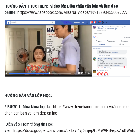
HƯỚNG DẪN THỰC HIỆN
: Video lớp Diện chẩn căn bản và làm đẹp
online:
https://www.facebook.com/MissNa/videos/10213993455007227/
HƯỚNG DẪN VÀO LỚP HỌC:
* BƯỚC 1
:
Mua khóa học tại:
https://www.dienchanonline.com.vn/lop-dien-
chan-can-ban-va-lam-dep-online
Điền vào From thông tin Học
viên:
https://docs.google.com/forms/d/1avI4vjDmjep9LMW9NrFepzx1uBWalic