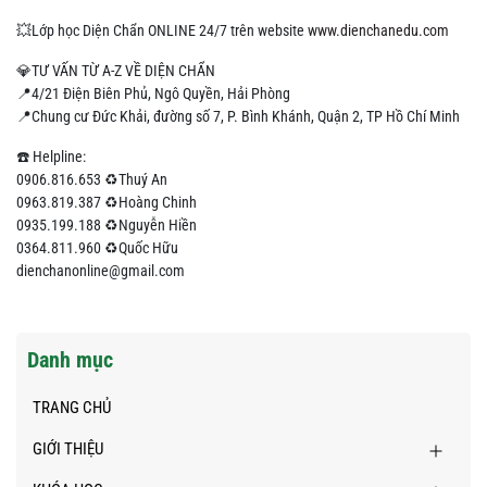
💥Lớp học Diện Chẩn ONLINE 24/7 trên website
www.dienchanedu.com
💎TƯ VẤN TỪ A-Z VỀ DIỆN CHẨN
📍4/21 Điện Biên Phủ, Ngô Quyền, Hải Phòng
📍Chung cư Đức Khải, đường số 7, P. Bình Khánh, Quận 2, TP Hồ Chí Minh
☎️ Helpline:
0906.816.653 ♻Thuý An
0963.819.387 ♻Hoàng Chinh
0935.199.188 ♻Nguyễn Hiền
0364.811.960 ♻Quốc Hữu
dienchanonline@gmail.com
Danh mục
TRANG CHỦ
GIỚI THIỆU