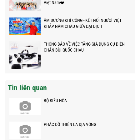
Việt Nam❤️
ÂM DƯƠNG KHÍ CÔNG - KẾT NỐI NGƯỜI VIỆT
KHẮP NĂM CHÂU GIỮA ĐẠI DỊCH
THÔNG BÁO VỀ VIỆC TĂNG GIÁ DỤNG CỤ DIỆN
CHẨN BÙI QUỐC CHÂU
Tin liên quan
BỘ ĐIỀU HÒA
PHÁC ĐỒ THIÊN LA ĐỊA VÕNG