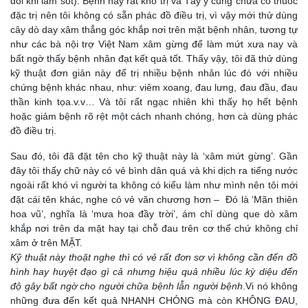
đôi khi làm sốt). Bệnh này rất khó trị và Tây y cũng chưa có thuốc
đặc trị nên tôi không có sẵn phác đồ điều trị, vì vậy mới thử dùng
cây dò day xâm thẳng góc khắp nơi trên mặt bệnh nhân, tương tự
như các bà nội trợ Việt Nam xâm gừng để làm mứt xưa nay và
bất ngờ thấy bệnh nhân đạt kết quả tốt. Thấy vậy, tôi đã thử dùng
kỹ thuật đơn giản này để trị nhiều bệnh nhân lúc đó với nhiều
chứng bệnh khác nhau, như: viêm xoang, đau lưng, đau đầu, đau
thần kinh tọa.v.v… Và tôi rất ngạc nhiên khi thấy họ hết bệnh
hoặc giảm bệnh rõ rệt một cách nhanh chóng, hơn cà dùng phác
đồ điều trị.
Sau đó, tôi đã đặt tên cho kỹ thuật này là ‘xâm mứt gừng’. Gần
đây tôi thấy chữ này có vẻ bình dân quá và khi dịch ra tiếng nước
ngoài rất khó vì người ta không có kiểu làm như mình nên tôi mới
đặt cái tên khác, nghe có vẻ văn chương hơn – Đó là ‘Mãn thiên
hoa vũ’, nghĩa là ‘mưa hoa đầy trời’, ám chỉ dùng que dò xâm
khắp nơi trên da mặt hay tại chỗ đau trên cơ thể chứ không chỉ
xâm ở trên MẶT.
Kỹ thuật này thoặt nghe thì có vẻ rất đơn sơ vì không cần đến đồ
hình hay huyệt đạo gì cả nhưng hiệu quả nhiều lúc kỳ diệu đến
độ gây bất ngờ cho người chữa bệnh lẫn người bệnh
.Vi nó không
những đưa đến kết quả NHANH CHÓNG mà còn KHÔNG ĐAU,