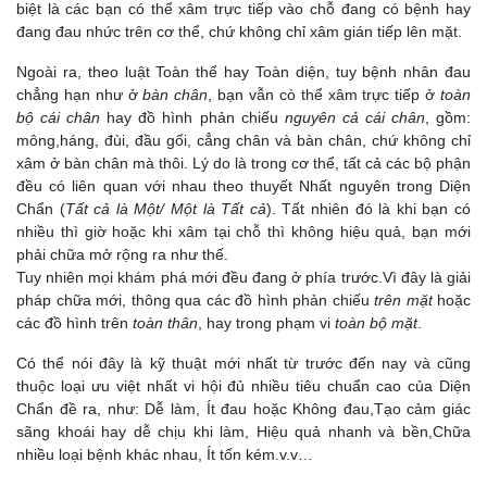
biệt là các bạn có thể xâm trực tiếp vào chỗ đang có bệnh hay
đang đau nhức trên cơ thể, chứ không chỉ xâm gián tiếp lên mặt.
Ngoài ra, theo luật Toàn thể hay Toàn diện, tuy bệnh nhân đau
chẳng hạn như ở
bàn chân
, bạn vẫn cò thể xâm trực tiếp ở
toàn
bộ
cái chân
hay đồ hình phản chiếu
nguyên cả cái chân
, gồm:
mông,háng, đùi, đầu gối, cẳng chân và bàn chân, chứ không chỉ
xâm ở bàn chân mà thôi. Lý do là trong cơ thể, tất cả các bộ phận
đều có liên quan với nhau theo thuyết Nhất nguyên trong Diện
Chẩn (
Tất cả là Một/ Một là Tất cả
). Tất nhiên đó là khi bạn có
nhiều thì giờ hoặc khi xâm tại chỗ thì không hiệu quả, bạn mới
phải chữa mở rộng ra như thế.
Tuy nhiên mọi khám phá mới đều đang ở phía trước.Vì đây là giải
pháp chữa mới, thông qua các đồ hình phản chiếu
trên mặt
hoặc
các đồ hình trên
toàn thân
, hay trong phạm vi
toàn bộ mặt
.
Có thể nói đây là kỹ thuật mới nhất từ trước đến nay và cũng
thuộc loại ưu việt nhất vi hội đủ nhiều tiêu chuẩn cao của Diện
Chẩn đề ra, như: Dễ làm, Ít đau hoặc Không đau,Tạo cảm giác
sãng khoái hay dễ chịu khi làm, Hiệu quả nhanh và bền,Chữa
nhiều loại bệnh khác nhau, Ít tốn kém.v.v…