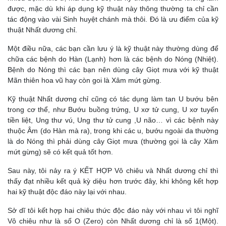
được, mặc dù khi áp dụng kỹ thuật này thông thường ta chỉ cần
tác động vào vài Sinh huyệt chánh mà thôi. Đó là ưu điểm của kỹ
thuật Nhất dương chỉ.
Một điều nữa, các bạn cần lưu ý là kỹ thuật này thường dùng để
chữa các bệnh do Hàn (Lạnh) hơn là các bệnh do Nóng (Nhiệt).
Bệnh do Nóng thì các bạn nên dùng cây Giọt mưa với kỹ thuật
Mãn thiên hoa vũ hay còn goi là Xâm mứt gừng.
Kỹ thuật Nhất dương chỉ cũng có tác dụng làm tan U bướu bên
trong cơ thể, như Bướu buồng trứng, U xơ tử cung, U xơ tuyến
tiền liệt, Ung thư vú, Ung thư tử cung ,U não… vì các bệnh này
thuộc Âm (do Hàn mà ra), trong khi các u, bướu ngoài da thường
là do Nóng thì phải dùng cây Giọt mưa (thường gọi là cây Xâm
mứt gừng) sẽ có kết quả tốt hơn.
Sau này, tôi nảy ra ý KẾT HỢP Vô chiêu và Nhất dương chỉ thì
thấy đạt nhiều kết quả kỳ diệu hơn trước đây, khi không kết hợp
hai kỹ thuật độc đáo này lại với nhau.
Sở dĩ tôi kết hợp hai chiêu thức độc đáo này với nhau vì tôi nghĩ
Vô chiêu như là số O (Zero) còn Nhất dương chỉ là số 1(Một).