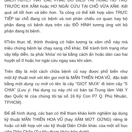
BẠCH HUYẾT HAY CÁC PHÁC ĐỒ ĐIỀU TRỊ HOẶC HỔ TRỢ
TRƯỚC KHI XÂM hoặc HƠ NGẢI CỨU TẠI CHỖ VỪA XÂM.
Kết
quả sẽ tốt hơn và bền hơn
. Ta cũng có thể kết hợp xâm TRỰC
TIẾP tại chỗ đang có bệnh và nơi phản chiếu cơ quan hay bộ
phận đang có bệnh dựa trên các ĐỒ HÌNH tương ứng với bộ
phận đang bị bệnh.
f/Trên thực tế, thỉnh thoảng có hiện tượng ta xâm chỗ này mà
triệu chứng bệnh lại chạy sang chỗ khác. Để tránh tình trạng như
vậy tiếp diễn, ta phải ‘khóa’ nó lại bằng cách ấn hoặc dán cao hai
huyệt số 0 hoặc hơ ngải cứu ngay sau khi xâm.
Trên đây là một cách chữa bệnh cũ nay được phổ biến như
một
kỹ thuật mới
với
tên gọi mới
là MÃN THIÊN HOA VŨ, đặc biệt
bằng một
dụng cụ mới
có tên là cây “GIỌT MƯA” đi kèm cây “5
CHIA” (
Lưu ý
: Hai dụng cụ này chỉ có bán tại Trung tâm Việt Y
đạo Quốc tê của chúng tôi tại số 16 Ký Con P7 Q. Phú Nhuận,
TP.HCM).
Để dễ hình dung, các bạn có thể tham khảo kinh nghiệm áp dụng
kỹ thuật MÃN THIÊN HOA VŨ (hay XÂM MỨT GỪNG) riêng lẻ
hoặc có kết hợp với các kỹ thuật Diện Chẩn khác của một số học
viên Diện Chẩn (Tư liệu tham khảo bên dưới).