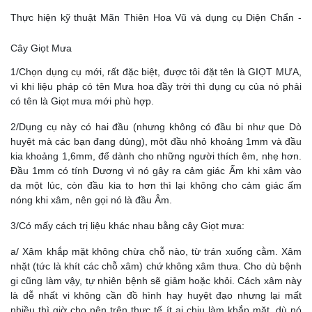
Thực hiện kỹ thuật Mãn Thiên Hoa Vũ và dụng cụ Diện Chẩn -
Cây Giọt Mưa
1/Chọn
dụng cụ
mới, rất đặc biệt, được tôi đặt tên là GIỌT MƯA,
vì khi liệu pháp có tên Mưa hoa đầy trời thì dụng cụ của nó phải
có tên là Giọt mưa mới phù hợp.
2/Dụng cụ này có hai đầu (nhưng không có đầu bi như que Dò
huyệt mà các bạn đang dùng), một đầu nhỏ khoảng 1mm và đầu
kia khoảng 1,6mm, để dành cho những người thích êm, nhẹ hơn.
Đầu 1mm có tính Dương vì nó gây ra cảm giác Ấm khi xâm vào
da một lúc, còn đầu kia to hơn thì lại không cho cảm giác ấm
nóng khi xâm, nên gọi nó là đầu Âm.
3/Có mấy cách trị liệu khác nhau bằng cây Giọt mưa:
a/ Xâm khắp mặt không chừa chỗ nào, từ trán xuống cằm. Xâm
nhặt (tức là khít các chỗ xâm) chứ không xâm thưa. Cho dù bệnh
gi cũng làm vậy, tự nhiên bệnh sẽ giảm hoặc khỏi. Cách xâm này
là dễ nhất vi không cần đồ hình hay huyệt đạo nhưng lại mất
nhiều thì giờ cho nên trên thực tế ít ai chịu làm khắp mặt, dù nó