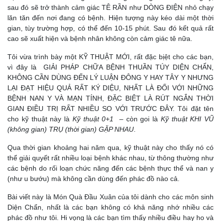
sau đó sẽ trở thành cảm giác TÊ RẦN như DÒNG ĐIỆN nhỏ chạy
lăn tăn đến nơi đang có bệnh. Hiện tượng này kéo dài một thời
gian, tùy trường hợp, có thể đến 10-15 phút. Sau đó kết quả rất
cao sẽ xuất hiện và bệnh nhân không còn cảm giác tê nữa.
Tôi vừa trình bày một KỸ THUẬT MỚI, rất đặc bịệt cho các bạn,
vì đây là GIẢI PHÁP CHỮA BỆNH THUẦN TÚY DIỆN CHẨN,
KHÔNG CẦN DÙNG ĐẾN LÝ LUẬN ĐÔNG Y HAY TÂY Y NHƯNG
LẠI ĐẠT HIỆU QUẢ RẤT KÝ DIỆU, NHẤT LÀ ĐỐI VỚI NHỮNG
BỆNH NAN Y VÀ MẠN TÍNH, ĐẶC BIỆT LÀ RÚT NGẮN THỜI
GIAN ĐIỀU TRỊ RẤT NHIỀU SO VỚI TRƯỚC ĐÂY. Tôi đặt tên
cho kỹ thuật này là
Kỹ thuật 0+1
– còn goi là
Kỹ thuật
KHI VŨ
(không gian) TRỤ (thời gian) GẶP NHAU
.
Qua thời gian khoảng hai năm qua, kỹ thuật này cho thấy nó có
thể giải quyết rất nhiều loại bệnh khác nhau, từ thông thường như
các bệnh do rối loạn chức năng đến các bệnh thực thể và nan y
(như u bướu) mà không cần dùng đến phác đồ nào cả.
Bài viết này là Món Quà Đầu Xuân của tôi dành cho các môn sinh
Diện Chẩn, nhất là các bạn không có khả năng nhớ nhiều các
phác đồ như tôi. Hi vọng là các bạn tìm thấy nhiều điều hay ho và