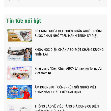
Tin tức nổi bật
BẾ GIẢNG KHÓA HỌC “DIỆN CHẨN ABC” - NHỮNG
BƯỚC CHÂN NHỎ TRÊN HÀNH TRÌNH KỲ DIỆU
KHÓA HỌC DIỆN CHẨN ABC- MỘT CHẶNG ĐƯỜNG
NHÌN LẠI
Khai giảng “Diện Chẩn ABC“- tự hào nói Tôi người
Việt Nam❤️
ÂM DƯƠNG KHÍ CÔNG - KẾT NỐI NGƯỜI VIỆT
KHẮP NĂM CHÂU GIỮA ĐẠI DỊCH
THÔNG BÁO VỀ VIỆC TĂNG GIÁ DỤNG CỤ DIỆN
CHẨN BÙI QUỐC CHÂU