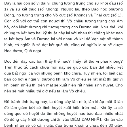
Đây là hai con số vĩ đại vì chúng tượng trưng cho sự khởi đầu (số
1) và sự kết thúc (số Không). Ngược lại, theo Đạo học phương
Đông, nó tượng trưng cho Vô cực (số Không) và Thái cực (số 1).
Còn đối với cơ thể con người thì Vô chiêu tượng trưng cho Âm
hộ, còn Nhất dương chỉ tượng trưng cho Dương vật. Như thế, khi
chúng ta kết hợp hai kỹ thuật này lại với nhau thì chẳng khác nào
ta kết hợp Âm và Dương lại với nhau và khi đó Vạn vật sẽ thành
hình, có nghĩa là sẽ đạt kết quả tốt, cũng có nghĩa là ra sẽ được
Hoa thơm, Quả ngọt.
Đọc đến đây các bạn thấy thế nào? Thấy rất thú vị phải không?
Trên thực tế, cách chữa mới này sẽ giúp các bạn đat nhiều kết
quả bất ngờ, cả với những bệnh khó chữa. Tuy nhiên, tôi biết các
bạn có hơi e ngai vì thường khi làm Vô chiêu sẽ rất mất thì giờ vì
khi bệnh nhiều thì trên mặt sẽ xuất hiện rất nhiều sinh huyệt. Cho
nên sẽ mất nhiều thì giờ nếu ta làm Vô chiêu.
Để tránh tình trạng này, ta dùng cây lăn nhỏ, lăn khắp mặt 3 lần
để làm giảm bớt số Sinh huyệt xuất hiện trên mặt. Khi ấy ta sẽ
dùng que dò huyệt dò tìm những huyệt nào báo đau nhiều nhất
để dùng cây Nhất dương chỉ ấn vào ĐIỂM ĐAU NHẤT. Khi ấn vào
bệnh nhân sẽ có cảm giác đau trong khoảng chưa đến 30 giây,