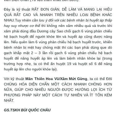
Đây là kỹ thuật RẤT ĐƠN GIẢN, DỄ LÀM VÀ MANG LẠI HIỆU
QUẢ RẤT CAO VÀ NHANH TRÊN NHIỀU LOẠI BỆNH KHÁC
NHAU.Tuy nhiên
cần lưu ý đối với các bệnh nhân bị huyết áp thấp
hay suy nhược cơ thể
thì không nên xâm nhiều quá và trước khi
xâm phải dùng đầu Dương cây Sao chổi gạch 6 vùng phản chiếu
hệ bạch huyết để người khỏe lên và huyết áp cũng được nâng
lên. Nếu quên làm 6 vùng phản chiếu hệ bạch huyết trước, khiến
bệnh nhân bị mệt hay chóng mặt thì các bạn phải dùng que dò
gạch khắp mặt 2 – 3 lần rồi gạch 6 vùng phản chiếu hệ bạch
huyết để nâng huyết áp lên và làm bệnh nhân khỏe lại (trong
trường hợp nhẹ, ta có thể ấn huyệt 19 và huyệt số 6 để nâng
huyết áp lên cho người khỏe lại).
Với kỹ thuật
Mãn Thiên Hoa Vũ/Xâm Mứt Gừng
, ta có thể ĐẠI
CHÚNG HÓA DIỆN CHẨN MỘT CÁCH NHANH CHÓNG HƠN
NỮA, GIÚP CHO NHIỀU NGƯỜI ĐƯỢC HƯỞNG LỢI ÍCH TỪ
PHƯƠNG PHÁP NÀY MỘT CÁCH TỰ NHIÊN VÀ ÍT TỐN KÉM
NHẤT.
GS.TSKH BÙI QUỐC CHÂU