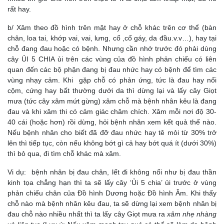
rất hay.
b/ Xâm theo đồ hình trên mặt hay ở chỗ khác trên cơ thể (bàn
chân, loa tai, khớp vai, vai, lưng, cổ ,cổ gáy, da đầu.v.v…), hay tại
chỗ đang đau hoặc có bệnh. Nhưng cần nhớ trước đó phải dùng
cây ỦI 5 CHIA ủi trên các vùng của đồ hình phản chiếu có liên
quan đến các bộ phận đang bị đau nhức hay có bệnh để tìm các
vùng nhạy cảm. Khi gặp chỗ có phản ứng, tức là đau hay nổi
cộm, cứng hay bất thường dưới da thì dừng lại và lấy cây Giọt
mưa (tức cây xâm mứt gừng) xâm chỗ mà bệnh nhân kêu là đang
đau và khi xâm thi có cảm giác châm chích. Xâm mỗi nơi độ 30-
40 cái (hoặc hơn) rồi dừng, hỏi bệnh nhân xem kết quả thế nào.
Nếu bệnh nhân cho biết đã đỡ đau nhức hay tê mỏi từ 30% trở
lên thì tiếp tục, còn nếu không bớt gì cả hay bớt quá ít (dưới 30%)
thì bỏ qua, đi tìm chỗ khác mà xâm.
Vi dụ: bệnh nhân bị đau chân, lết đi không nổi như bị đau thần
kinh tọa chẳng hạn thì ta sẽ lấy cây ‘Ủi 5 chia’ ủi trước ở vùng
phản chiếu chân của Đồ hình Dương hoặc Đồ hình Âm. Khi thấy
chỗ nào mà bệnh nhân kêu đau, ta sẽ dừng lại xem bệnh nhân bị
đau chỗ nào nhiều nhất thì ta lấy cây Giọt mưa ra
xâm nhẹ nhàng