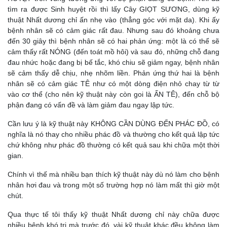
tìm ra được Sinh huyệt rồi thì lấy Cây GIỌT SƯƠNG, dùng kỹ
thuật Nhất dương chỉ ấn nhẹ vào (thẳng góc với mặt da). Khi ấy
bệnh nhân sẽ có cảm giác rất đau. Nhưng sau đó khoảng chưa
đến 30 giây thì bệnh nhân sẽ có hai phản ứng: một là có thể sẽ
cảm thấy rất NÓNG (đến toát mồ hôi) và sau đó, những chỗ đang
đau nhức hoặc đang bị bế tắc, khó chiu sẽ giảm ngay, bệnh nhân
sẽ cảm thấy dễ chịu, nhẹ nhõm liền. Phản ứng thứ hai là bệnh
nhân sẽ có cảm giác TÊ như có một dòng điện nhỏ chay từ từ
vào cơ thể (cho nên kỹ thuật này còn goi là ẤN TÊ), đến chỗ bộ
phận đang có vấn đề và làm giảm đau ngay lập tức.
Cần lưu ý là kỹ thuật này KHÔNG CẦN DÙNG ĐẾN PHÁC ĐỒ, có
nghĩa là nó thay cho nhiều phác đồ và thường cho kết quả lập tức
chứ không như phác đồ thường có kết quả sau khi chữa một thời
gian.
Chính vì thế mà nhiều bạn thích kỹ thuật này dù nó làm cho bệnh
nhân hơi đau và trong một số trường hợp nó làm mất thì giờ một
chút.
Qua thực tế tôi thấy kỹ thuật Nhất dương chỉ này chữa được
nhiều bệnh khó trị mà trước đó, vài kỹ thuật khác đều không làm