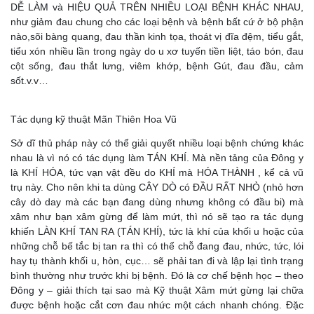
DỄ LÀM và HIỆU QUẢ TRÊN NHIỀU LOẠI BỆNH KHÁC NHAU,
như giảm đau chung cho các loại bệnh và bệnh bất cứ ở bộ phận
nào,sõi bàng quang, đau thần kinh tọa, thoát vị đĩa đệm, tiểu gắt,
tiểu xón nhiều lần trong ngày do u xơ tuyến tiền liệt, táo bón, đau
cột sống, đau thắt lưng, viêm khớp, bệnh Gút, đau đầu, cảm
sốt.v.v…
Tác dụng kỹ thuật Mãn Thiên Hoa Vũ
Sở dĩ thủ pháp này có thể giải quyết nhiều loại bệnh chứng khác
nhau là vì nó có tác dụng làm TÁN KHÍ. Mà nền tảng của Đông y
là KHÍ HÓA, tức vạn vật đều do KHÍ mà HÓA THÀNH , kể cả vũ
trụ này. Cho nên khi ta dùng CÂY DÒ có ĐẦU RẤT NHỎ (nhỏ hơn
cây dò day mà các bạn đang dùng nhưng không có đầu bi) mà
xâm như bạn xâm gừng để làm mứt, thì nó sẽ tạo ra tác dụng
khiến LÀN KHÍ TAN RA (TÁN KHÍ), tức là khí của khối u hoặc của
những chỗ bế tắc bị tan ra thì có thể chỗ đang đau, nhức, tức, lói
hay tụ thành khối u, hòn, cục… sẽ phải tan đi và lập lại tình trạng
bình thường như trước khi bị bệnh. Đó là cơ chế bệnh học – theo
Đông y – giải thích tại sao mà Kỹ thuật Xâm mứt gừng lại chữa
được bệnh hoặc cắt cơn đau nhức một cách nhanh chóng. Đặc