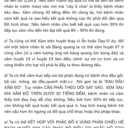
và liên tục
(Lưu ý: Nếu xâm mạnh tay quá có thể sẽ làm da bệnh
nhân bị rướm máu) vào nơi mà “cây 5 chia” ủi thấy bệnh nhân
kêu đau. Xâm chừng 30 tiếng đếm thì dừng lại, hỏi bệnh nhân
xem kết quả ra sao.Nếu kết quả không cao thi phải đổi liền qua
Đồ hình khác. Nếu bệnh nhân cho biết kết quả cao hơn 30% thì
tiếp tục xâm cho đến khi đạt kết quả 80 – 90% thì dừng.
c/ Ta cũng có thể Xâm trên huyệt thay vì Ấn hoặc Day.Ví dụ: đối
với một bệnh nhân bị sõi Bàng quang ta có thể xâm huyệt 87 ở
vùng cằm (vì ụ càm tương ứng với bàng quang tức bọng đái) và
xâm huyệt 19 vì huyệt 19 làm điều chỉnh sự nở cơ trơn và cơ
vòng khiến cho hạt sõi phải bị đẩy ra theo đường tiểu.
d/ Ta có thể xâm trực tiếp nơi bộ phận đang có bệnh như đầu gối,
bã vai, mông, da đầu,quanh mặt.v.v…Nói gọn lại là “ĐAU ĐÂU
XÂM ĐÓ”. Tuy nhiên CẦN PHẢI THEO DÕI SAT SAO, XEM SAU
KHI XÂM ĐỘ TRÊN DƯỚI 30 TIẾNG ĐẾM, bệnh nhân có cảm
thấy bớt đau hay dễ chịu không. Nếu bớt hơn 30% thi tiếp tục,
còn không kết quả hoặc kết quả quá ít, hay tình trạng bệnh trở
nên xấu hơn thì ngưng và đổi qua chỗ khác hoặc thủ pháp khác.
e/ Ta có thể KẾT HỢP VỚI PHÁC ĐỒ 6 VÙNG PHẢN CHIẾU HỆ