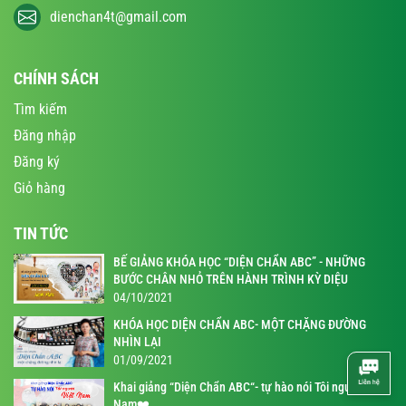
dienchan4t@gmail.com
CHÍNH SÁCH
Tìm kiếm
Đăng nhập
Đăng ký
Giỏ hàng
TIN TỨC
BẾ GIẢNG KHÓA HỌC “DIỆN CHẨN ABC” - NHỮNG
BƯỚC CHÂN NHỎ TRÊN HÀNH TRÌNH KỲ DIỆU
04/10/2021
KHÓA HỌC DIỆN CHẨN ABC- MỘT CHẶNG ĐƯỜNG
NHÌN LẠI
01/09/2021
Khai giảng “Diện Chẩn ABC“- tự hào nói Tôi người Việt
Nam❤️