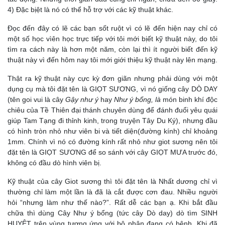
4) Đặc bịệt là nó có thể hỗ trợ với các kỹ thuật khác.
Đọc đến đây có lẽ các bạn sốt ruột vì có lẽ đến hiện nay chỉ có
một số học vìên học trực tiếp với tôi mới bịết kỹ thuật này, do tôi
tìm ra cách này là hơn một năm, còn lại thì ít người biết đến kỹ
thuật này vì đến hôm nay tôi mới giới thiệu kỹ thuật này lên mạng.
Thật ra kỹ thuật này cực kỳ đơn giãn nhưng phải dùng với một
dụng cụ mà tôi đặt tên là GIỌT SƯƠNG, vì nó giống cây DÒ DAY
(tên goi vui là cây
Gậy như ý
hay
Như ý bổng, là
món binh khí độc
chiêu của Tề Thiên đại thánh chuyên dùng để đánh đuổi yêu quái
giúp Tam Tạng đi thỉnh kinh, trong truyện Tây Du Ký), nhưng đầu
có hình tròn nhỏ như viên bi và tiết diện(đường kính) chỉ khoảng
1mm. Chính vì nó có đường kính rất nhỏ như giot sương nên tôi
đặt tên là GIỌT SƯƠNG để so sánh với cây GIỌT MƯA trước đó,
không có đầu dò hình viên bị.
Kỹ thuật của cây Giot sương thì tôi đặt tên là Nhất dương chỉ vì
thường chỉ làm một lần là đã là cắt được cơn đau. Nhiều người
hỏi “nhưng làm như thế nào?”. Rất dễ các bạn ạ. Khi bắt đầu
chữa thì dùng Cây Như ý bổng (tức cây Dò day) dò tìm SINH
HUYỆT trên vùng tương ứng với bộ phận đang có bệnh. Khi đã