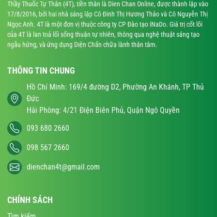
Thầy Thuốc Tự Thân (4T), tiền thân là Dien Chan Online, được thành lập vào
17/8/2016, bởi hai nhà sáng lập Cô Đinh Thị Hương Thảo và Cô Nguyễn Thị
Ngọc Anh. 4T là một đơn vị thuộc công ty CP Đào tạo iNaDo. Giá trị cốt lõi
của 4T là lan toả lối sống thuận tự nhiên, thông qua nghệ thuật sáng tạo
ngẫu hứng, và ứng dụng Diện Chẩn chữa lành thân tâm.
THÔNG TIN CHUNG
Hồ Chí Minh: 169/4 đường D2, Phường An Khánh, TP Thủ
Đức
Hải Phòng: 4/21 Điện Biên Phủ, Quận Ngô Quyền
093 680 2660
098 567 2660
dienchan4t@gmail.com
CHÍNH SÁCH
Tìm kiếm