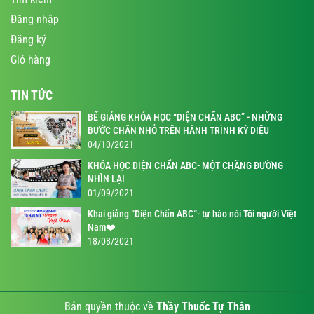
Đăng nhập
Đăng ký
Giỏ hàng
TIN TỨC
BẾ GIẢNG KHÓA HỌC “DIỆN CHẨN ABC” - NHỮNG
BƯỚC CHÂN NHỎ TRÊN HÀNH TRÌNH KỲ DIỆU
04/10/2021
KHÓA HỌC DIỆN CHẨN ABC- MỘT CHẶNG ĐƯỜNG
NHÌN LẠI
01/09/2021
Khai giảng “Diện Chẩn ABC“- tự hào nói Tôi người Việt
Nam❤️
18/08/2021
Bản quyền thuộc về
Thầy Thuốc Tự Thân