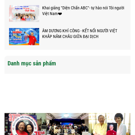
Khai giảng “Diện Chẩn ABC“- tự hào nói Tôi người
Việt Nam❤️
ÂM DƯƠNG KHÍ CÔNG - KẾT NỐI NGƯỜI VIỆT
KHẮP NĂM CHÂU GIỮA ĐẠI DỊCH
Danh mục sản phẩm