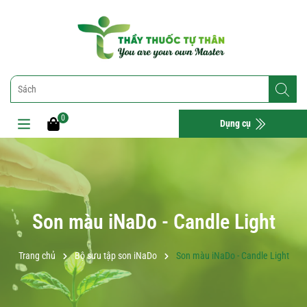
0
Dụng cụ
Son màu iNaDo - Candle Light
Trang chủ
Bộ sưu tập son iNaDo
Son màu iNaDo - Candle Light