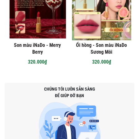
Son màu iNaDo - Merry
Ổi hồng - Son màu iNaDo
Berry
Sương Môi
320.000₫
320.000₫
CHÚNG TÔI LUÔN SẴN SÀNG
ĐỂ GIÚP ĐỠ BẠN