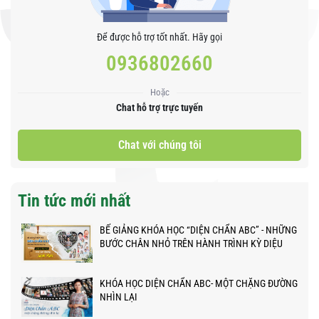
Để được hỗ trợ tốt nhất. Hãy gọi
0936802660
Hoặc
Chat hỗ trợ trực tuyến
Chat với chúng tôi
Tin tức mới nhất
BẾ GIẢNG KHÓA HỌC “DIỆN CHẨN ABC” - NHỮNG
BƯỚC CHÂN NHỎ TRÊN HÀNH TRÌNH KỲ DIỆU
KHÓA HỌC DIỆN CHẨN ABC- MỘT CHẶNG ĐƯỜNG
NHÌN LẠI