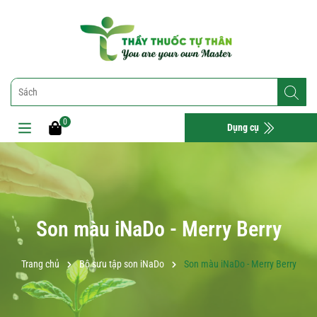
0
Dụng cụ
Son màu iNaDo - Merry Berry
Trang chủ
Bộ sưu tập son iNaDo
Son màu iNaDo - Merry Berry