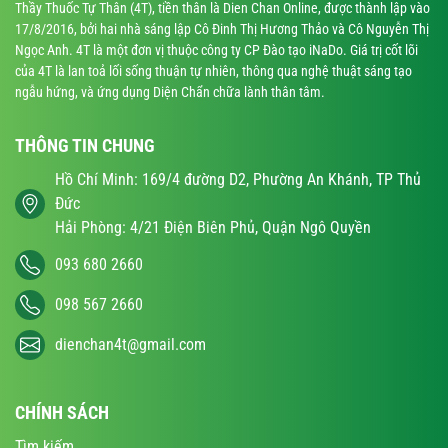
Thầy Thuốc Tự Thân (4T), tiền thân là Dien Chan Online, được thành lập vào
17/8/2016, bởi hai nhà sáng lập Cô Đinh Thị Hương Thảo và Cô Nguyễn Thị
Ngọc Anh. 4T là một đơn vị thuộc công ty CP Đào tạo iNaDo. Giá trị cốt lõi
của 4T là lan toả lối sống thuận tự nhiên, thông qua nghệ thuật sáng tạo
ngẫu hứng, và ứng dụng Diện Chẩn chữa lành thân tâm.
THÔNG TIN CHUNG
Hồ Chí Minh: 169/4 đường D2, Phường An Khánh, TP Thủ
Đức
Hải Phòng: 4/21 Điện Biên Phủ, Quận Ngô Quyền
093 680 2660
098 567 2660
dienchan4t@gmail.com
CHÍNH SÁCH
Tìm kiếm