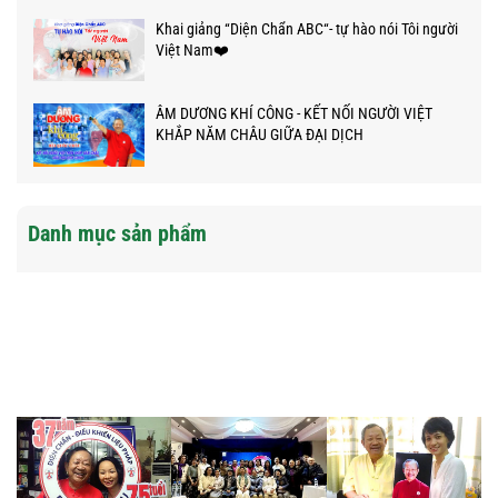
Khai giảng “Diện Chẩn ABC“- tự hào nói Tôi người
Việt Nam❤️
ÂM DƯƠNG KHÍ CÔNG - KẾT NỐI NGƯỜI VIỆT
KHẮP NĂM CHÂU GIỮA ĐẠI DỊCH
Danh mục sản phẩm