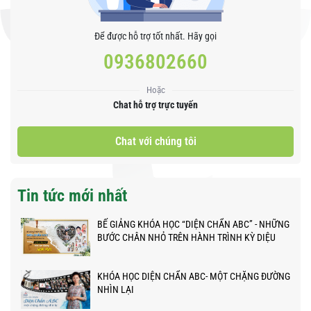
Để được hỗ trợ tốt nhất. Hãy gọi
0936802660
Hoặc
Chat hỗ trợ trực tuyến
Chat với chúng tôi
Tin tức mới nhất
BẾ GIẢNG KHÓA HỌC “DIỆN CHẨN ABC” - NHỮNG
BƯỚC CHÂN NHỎ TRÊN HÀNH TRÌNH KỲ DIỆU
KHÓA HỌC DIỆN CHẨN ABC- MỘT CHẶNG ĐƯỜNG
NHÌN LẠI