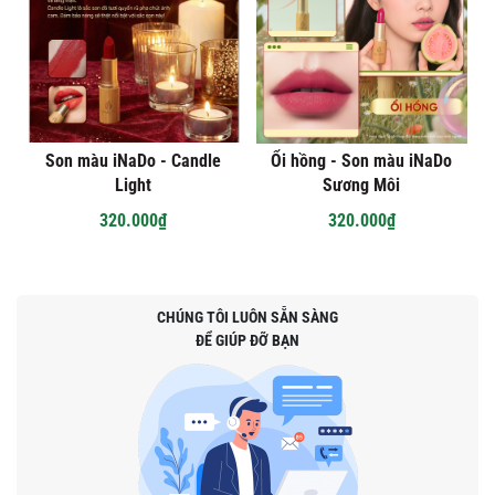
Son màu iNaDo - Candle
Ổi hồng - Son màu iNaDo
Light
Sương Môi
320.000₫
320.000₫
CHÚNG TÔI LUÔN SẴN SÀNG
ĐỂ GIÚP ĐỠ BẠN