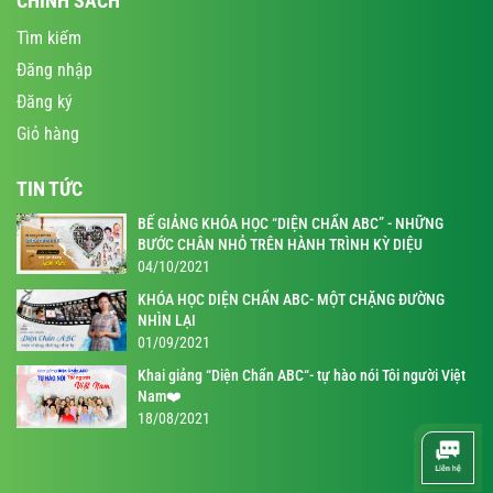
CHÍNH SÁCH
Tìm kiếm
Đăng nhập
Đăng ký
Giỏ hàng
TIN TỨC
BẾ GIẢNG KHÓA HỌC “DIỆN CHẨN ABC” - NHỮNG
BƯỚC CHÂN NHỎ TRÊN HÀNH TRÌNH KỲ DIỆU
04/10/2021
KHÓA HỌC DIỆN CHẨN ABC- MỘT CHẶNG ĐƯỜNG
NHÌN LẠI
01/09/2021
Khai giảng “Diện Chẩn ABC“- tự hào nói Tôi người Việt
Nam❤️
18/08/2021