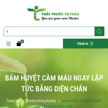
0
Dụng cụ
BẤM HUYỆT CẦM MÁU NGAY LẬP
TỨC BẰNG DIỆN CHẨN
Trang chủ
Trị bệnh thông thường
BẤM HUYỆT CẦM MÁU NGAY
LẬP TỨC BẰNG DIỆN CHẨN