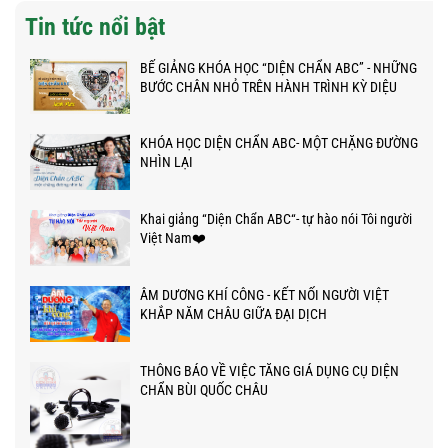
Tin tức nổi bật
BẾ GIẢNG KHÓA HỌC “DIỆN CHẨN ABC” - NHỮNG
BƯỚC CHÂN NHỎ TRÊN HÀNH TRÌNH KỲ DIỆU
KHÓA HỌC DIỆN CHẨN ABC- MỘT CHẶNG ĐƯỜNG
NHÌN LẠI
Khai giảng “Diện Chẩn ABC“- tự hào nói Tôi người
Việt Nam❤️
ÂM DƯƠNG KHÍ CÔNG - KẾT NỐI NGƯỜI VIỆT
KHẮP NĂM CHÂU GIỮA ĐẠI DỊCH
THÔNG BÁO VỀ VIỆC TĂNG GIÁ DỤNG CỤ DIỆN
CHẨN BÙI QUỐC CHÂU