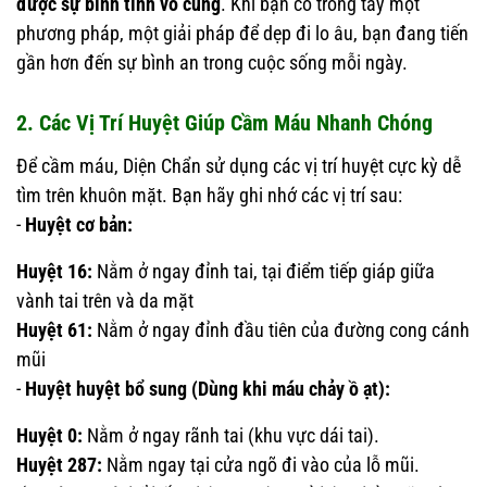
được sự bình tĩnh vô cùng
. Khi bạn có trong tay một
phương pháp, một giải pháp để dẹp đi lo âu, bạn đang tiến
gần hơn đến sự bình an trong cuộc sống mỗi ngày.
2. Các Vị Trí Huyệt Giúp Cầm Máu Nhanh Chóng
Để cầm máu, Diện Chẩn sử dụng các vị trí huyệt cực kỳ dễ
tìm trên khuôn mặt. Bạn hãy ghi nhớ các vị trí sau:
-
Huyệt cơ bản:
Huyệt 16:
Nằm ở ngay đỉnh tai, tại điểm tiếp giáp giữa
vành tai trên và da mặt
Huyệt 61:
Nằm ở ngay đỉnh đầu tiên của đường cong cánh
mũi
-
Huyệt huyệt bổ sung (Dùng khi máu chảy ồ ạt):
Huyệt 0:
Nằm ở ngay rãnh tai (khu vực dái tai).
Huyệt 287:
Nằm ngay tại cửa ngõ đi vào của lỗ mũi.