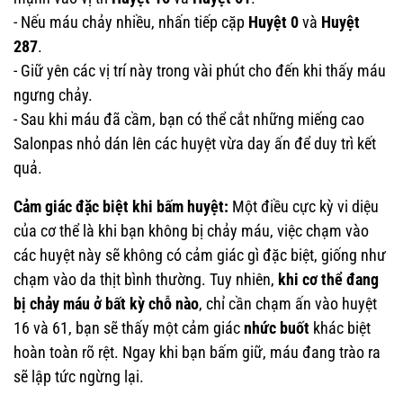
-
Nếu máu chảy nhiều, nhấn tiếp cặp
Huyệt 0
và
Huyệt
287
.
- Giữ yên các vị trí này trong vài phút cho đến khi thấy máu
ngưng chảy.
- Sau khi máu đã cầm, bạn có thể cắt những miếng cao
Salonpas nhỏ dán lên các huyệt vừa day ấn để duy trì kết
quả.
Cảm giác đặc biệt khi bấm huyệt:
Một điều cực kỳ vi diệu
của cơ thể là khi bạn không bị chảy máu, việc chạm vào
các huyệt này sẽ không có cảm giác gì đặc biệt, giống như
chạm vào da thịt bình thường. Tuy nhiên,
khi cơ thể đang
bị chảy máu ở bất kỳ chỗ nào
, chỉ cần chạm ấn vào huyệt
16 và 61, bạn sẽ thấy một cảm giác
nhức buốt
khác biệt
hoàn toàn rõ rệt. Ngay khi bạn bấm giữ, máu đang trào ra
sẽ lập tức ngừng lại.