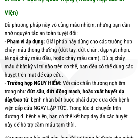
Viện)
Dù phương pháp này vô cùng màu nhiệm, nhưng bạn cần
nhớ nguyên tắc an toàn tuyệt đối:
-
Phạm vi áp dụng:
Giải pháp này dùng cho các trường hợp
chảy máu thông thường (đứt tay, đứt chân, đạp vật nhọn,
té ngã chảy máu đầu, hoặc chảy máu cam). Dù bị chảy
máu ở bất kỳ vị trí nào trên cơ thể, bạn đều có thể dùng các
huyệt trên mặt để cấp cứu.
-
Trường hợp NGUY HIỂM:
Với các chấn thương nghiêm
trọng như
đứt sâu, đứt động mạch, hoặc xuất huyết dạ
dày/bao tử
, bệnh nhân bắt buộc phải được đưa đến bệnh
viện cấp cứu NGAY LẬP TỨC. Trong lúc di chuyển trên
đường đi bệnh viện, bạn có thể kết hợp day ấn các huyệt
này để hỗ trợ cầm máu tạm thời.
Hy vọng qua bài viết này, bạn đã tự trang bị được cho mình