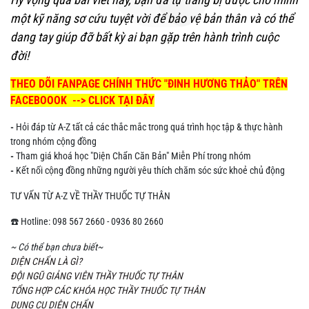
một kỹ năng sơ cứu tuyệt vời để bảo vệ bản thân và có thể
dang tay giúp đỡ bất kỳ ai bạn gặp trên hành trình cuộc
đời!
THEO DÕI FANPAGE CHÍNH THỨC "ĐINH HƯƠNG THẢO" TRÊN
FACEBOOOK --> CLICK TẠI ĐÂY
-
Hỏi đáp từ A-Z tất cả các thắc mắc trong quá trình học tập & thực hành
trong nhóm cộng đồng
-
Tham giá khoá học "Diện Chẩn Căn Bản" Miễn Phí trong nhóm
-
Kết nối cộng đồng những người yêu thích chăm sóc sức khoẻ chủ động
TƯ VẤN TỪ A-Z VỀ THẦY THUỐC TỰ THÂN
☎️ Hotline: 098 567 2660 - 0936 80 2660
~ Có thể bạn chưa biết~
DIỆN CHẨN LÀ GÌ?
ĐỘI NGŨ GIẢNG VIÊN THẦY THUỐC TỰ THÂN
TỔNG HỢP CÁC KHÓA HỌC THẦY THUỐC TỰ THÂN
DỤNG CỤ DIỆN CHẨN