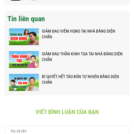
Tin liên quan
GIẢM ĐAU VIÊM HỌNG TẠI NHÀ BẰNG DIỆN
CHẨN
GIẢM ĐAU THẦN KINH TỌA TẠI NHÀ BẰNG DIỆN
CHẨN
BÍ QUYẾT HẾT TÁO BÓN TỰ NHIÊN BẰNG DIỆN
CHẨN
VIẾT BÌNH LUẬN CỦA BẠN