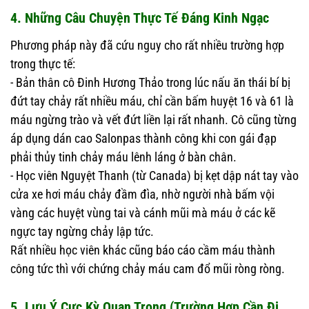
4. Những Câu Chuyện Thực Tế Đáng Kinh Ngạc
Phương pháp này đã cứu nguy cho rất nhiều trường hợp
trong thực tế:
- Bản thân cô Đinh Hương Thảo trong lúc nấu ăn thái bí bị
đứt tay chảy rất nhiều máu, chỉ cần bấm huyệt 16 và 61 là
máu ngừng trào và vết đứt liền lại rất nhanh. Cô cũng từng
áp dụng dán cao Salonpas thành công khi con gái đạp
phải thủy tinh chảy máu lênh láng ở bàn chân.
- Học viên Nguyệt Thanh (từ Canada) bị kẹt dập nát tay vào
cửa xe hơi máu chảy đầm đìa, nhờ người nhà bấm vội
vàng các huyệt vùng tai và cánh mũi mà máu ở các kẽ
ngực tay ngừng chảy lập tức.
Rất nhiều học viên khác cũng báo cáo cầm máu thành
công tức thì với chứng chảy máu cam đổ mũi ròng ròng.
5. Lưu Ý Cực Kỳ Quan Trọng (Trường Hợp Cần Đi