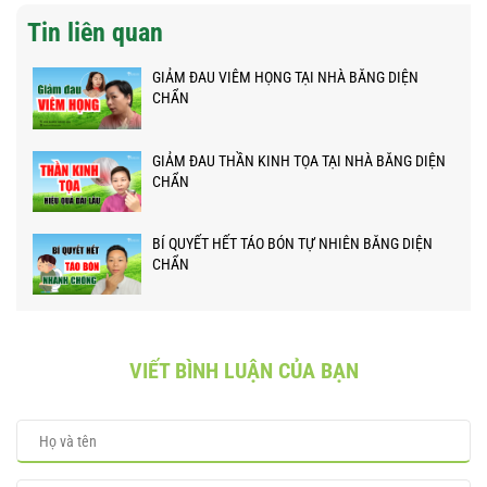
Tin liên quan
GIẢM ĐAU VIÊM HỌNG TẠI NHÀ BẰNG DIỆN
CHẨN
GIẢM ĐAU THẦN KINH TỌA TẠI NHÀ BẰNG DIỆN
CHẨN
BÍ QUYẾT HẾT TÁO BÓN TỰ NHIÊN BẰNG DIỆN
CHẨN
VIẾT BÌNH LUẬN CỦA BẠN