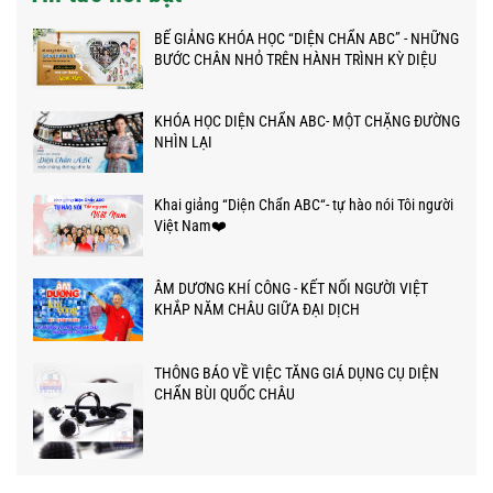
BẾ GIẢNG KHÓA HỌC “DIỆN CHẨN ABC” - NHỮNG
BƯỚC CHÂN NHỎ TRÊN HÀNH TRÌNH KỲ DIỆU
KHÓA HỌC DIỆN CHẨN ABC- MỘT CHẶNG ĐƯỜNG
NHÌN LẠI
Khai giảng “Diện Chẩn ABC“- tự hào nói Tôi người
Việt Nam❤️
ÂM DƯƠNG KHÍ CÔNG - KẾT NỐI NGƯỜI VIỆT
KHẮP NĂM CHÂU GIỮA ĐẠI DỊCH
THÔNG BÁO VỀ VIỆC TĂNG GIÁ DỤNG CỤ DIỆN
CHẨN BÙI QUỐC CHÂU