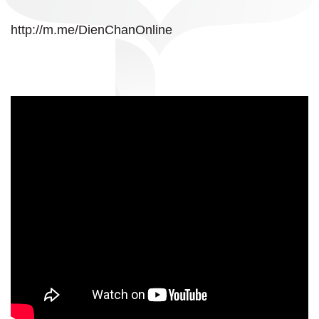
http://m.me/DienChanOnline