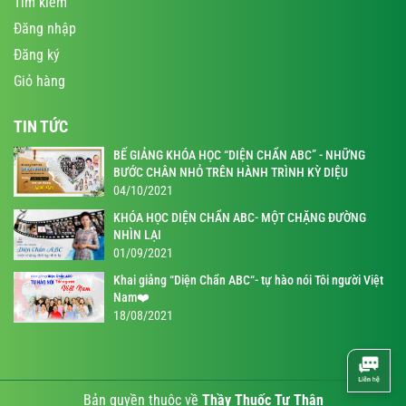
Tìm kiếm
Đăng nhập
Đăng ký
Giỏ hàng
TIN TỨC
BẾ GIẢNG KHÓA HỌC “DIỆN CHẨN ABC” - NHỮNG
BƯỚC CHÂN NHỎ TRÊN HÀNH TRÌNH KỲ DIỆU
04/10/2021
KHÓA HỌC DIỆN CHẨN ABC- MỘT CHẶNG ĐƯỜNG
NHÌN LẠI
01/09/2021
Khai giảng “Diện Chẩn ABC“- tự hào nói Tôi người Việt
Nam❤️
18/08/2021
Bản quyền thuộc về
Thầy Thuốc Tự Thân