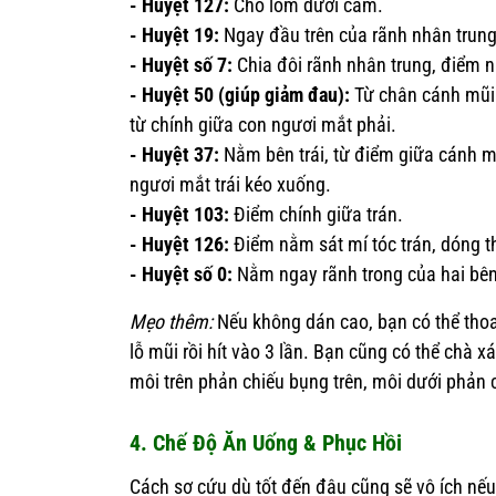
- Huyệt 127:
Chỗ lõm dưới cằm.
- Huyệt 19:
Ngay đầu trên của rãnh nhân trung
- Huyệt số 7:
Chia đôi rãnh nhân trung, điểm n
- Huyệt 50 (giúp giảm đau):
Từ chân cánh mũi 
từ chính giữa con ngươi mắt phải.
- Huyệt 37:
Nằm bên trái, từ điểm giữa cánh m
ngươi mắt trái kéo xuống.
- Huyệt 103:
Điểm chính giữa trán.
- Huyệt 126:
Điểm nằm sát mí tóc trán, dóng t
- Huyệt số 0:
Nằm ngay rãnh trong của hai bên
Mẹo thêm:
Nếu không dán cao, bạn có thể tho
lỗ mũi rồi hít vào 3 lần. Bạn cũng có thể chà 
môi trên phản chiếu bụng trên, môi dưới phản 
4. Chế Độ Ăn Uống & Phục Hồi
Cách sơ cứu dù tốt đến đâu cũng sẽ vô ích nế