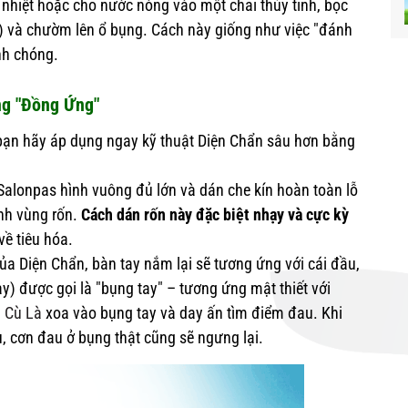
nhiệt hoặc cho nước nóng vào một chai thủy tinh, bọc
) và chườm lên ổ bụng. Cách này giống như việc "đánh
nh chóng.
ng "Đồng Ứng"
 bạn hãy áp dụng ngay kỹ thuật Diện Chẩn sâu hơn bằng
alonpas hình vuông đủ lớn và dán che kín hoàn toàn lỗ
nh vùng rốn.
Cách dán rốn này đặc biệt nhạy và cực kỳ
về tiêu hóa.
a Diện Chẩn, bàn tay nắm lại sẽ tương ứng với cái đầu,
y) được gọi là "bụng tay" – tương ứng mật thiết với
 Cù Là
xoa vào bụng tay và day ấn tìm điểm đau. Khi
 cơn đau ở bụng thật cũng sẽ ngưng lại.