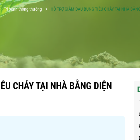
Trị bệnh thông thường
HỖ TRỢ GIẢM ĐAU BỤNG TIÊU CHẢY TẠI NHÀ BẰN
ÊU CHẢY TẠI NHÀ BẰNG DIỆN